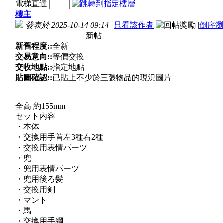
電梯直達
樓主
發表於 2025-10-14 09:14
|
只看該作者
|
倒序瀏
新帖
新舊程度::
全新
交易意向::
等價交換
交收地點::
指定地點
貼圖確認::
已貼上不少於三張物品的現況圖片
全高 約155mm
セット内容
・本体
・交換用手首左3種右2種
・交換用表情パーツ
・兜
・兜用表情パーツ
・兜用後ろ髪
・交換用剣
・マント
・馬
・交換用手綱