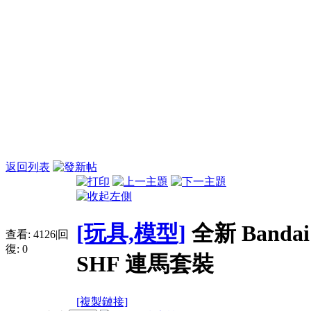
返回列表
[玩具,模型]
全新 Banda
查看:
4126
|
回
復:
0
SHF 連馬套裝
[複製鏈接]