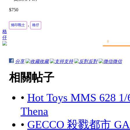
$750
,
烙印戰士
格仔
格
仔
0
分享
收藏
支持
反對
微信
相關帖子
•
Hot Toys MMS 628 1/
Thena
•
GECCO 殺戮都市 GANTZ