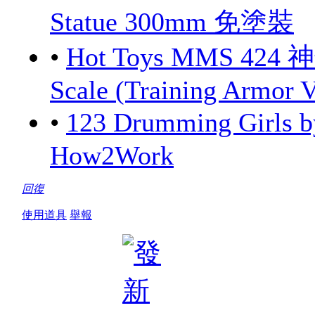
Statue 300mm 免塗裝
•
Hot Toys MMS 424 
Scale (Training Armor V
•
123 Drumming Girls
How2Work
回復
使用道具
舉報