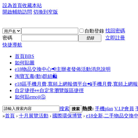
設為首頁
收藏本站
開啟輔助訪問
切換到窄版
找回密碼
自動登錄
密碼
立即註冊
登錄
快捷導航
首頁
BBS
如何貼圖
e18物品交換中心📢
主辦者發佈活動消息說明
淘寶互毒(動)群組🛍️
e18區手機月費,寬頻上網報價平台📲
手機月費,寬頻上網
自定捷徑👀
自定常瀏覽版區捷徑
如何貼emoji🤔
搜索
熱搜:
手機plan
V.I.P會員
搜索
»
首頁
›
十月展覽活動
›
國際環保博覽
›
e18全新,二手物品交換