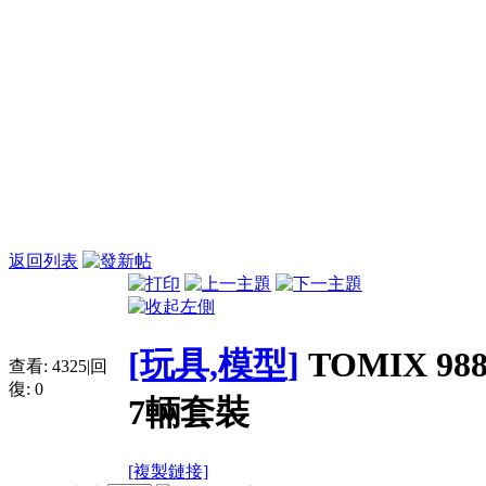
返回列表
[玩具,模型]
TOMIX 
查看:
4325
|
回
復:
0
7輛套裝
[複製鏈接]