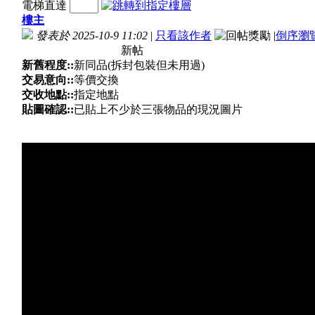
電梯直達
樓主
發表於 2025-10-9 11:02
|
只看該作者
|
倒序瀏
新帖
新舊程度::
新同品(拆封包裝但未用過)
交易意向::
等價交換
交收地點::
指定地點
貼圖確認::
已貼上不少於三張物品的現況圖片