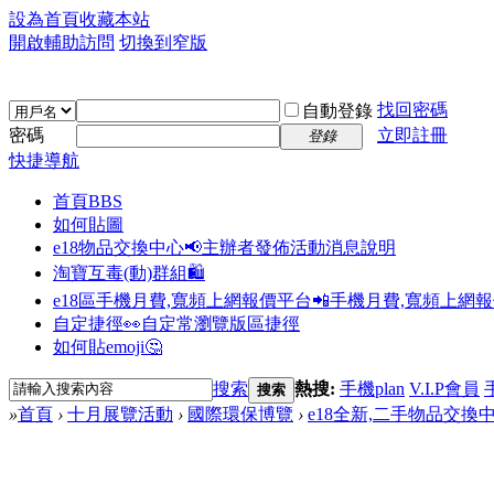
設為首頁
收藏本站
開啟輔助訪問
切換到窄版
找回密碼
自動登錄
密碼
立即註冊
登錄
快捷導航
首頁
BBS
如何貼圖
e18物品交換中心📢
主辦者發佈活動消息說明
淘寶互毒(動)群組🛍️
e18區手機月費,寬頻上網報價平台📲
手機月費,寬頻上網
自定捷徑👀
自定常瀏覽版區捷徑
如何貼emoji🤔
搜索
熱搜:
手機plan
V.I.P會員
搜索
»
首頁
›
十月展覽活動
›
國際環保博覽
›
e18全新,二手物品交換