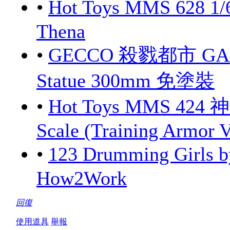
•
Hot Toys MMS 628 1/
Thena
•
GECCO 殺戮都市 GANTZ
Statue 300mm 免塗裝
•
Hot Toys MMS 424 
Scale (Training Armor V
•
123 Drumming Girls
How2Work
回復
使用道具
舉報