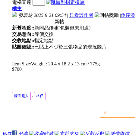
電梯直達
樓主
發表於 2025-9-21 09:54
|
只看該作者
|
倒序
新帖
新舊程度::
新同品(拆封包裝但未用過)
交易意向::
等價交換
交收地點::
指定地點
貼圖確認::
已貼上不少於三張物品的現況圖片
Item Size/Weight : 20.4 x 18.2 x 13 cm / 775g
$700
,
幪面超人
格仔
0
分享
收藏
支持
反對
微信
格仔