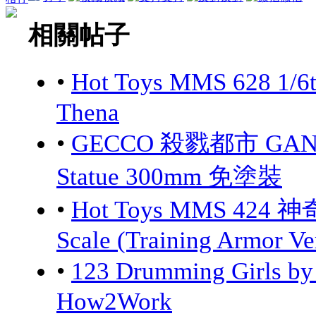
相關帖子
•
Hot Toys MMS 628 1/6
Thena
•
GECCO 殺戮都市 GANTZ:
Statue 300mm 免塗裝
•
Hot Toys MMS 424 神
Scale (Training Armor Ve
•
123 Drumming Girls 
How2Work