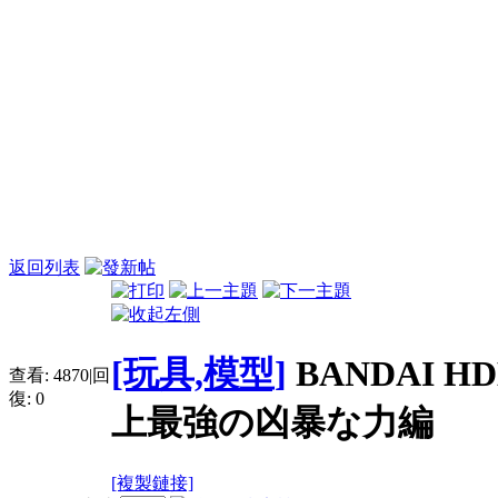
返回列表
[玩具,模型]
BANDAI H
查看:
4870
|
回
復:
0
上最強の凶暴な力編
[複製鏈接]