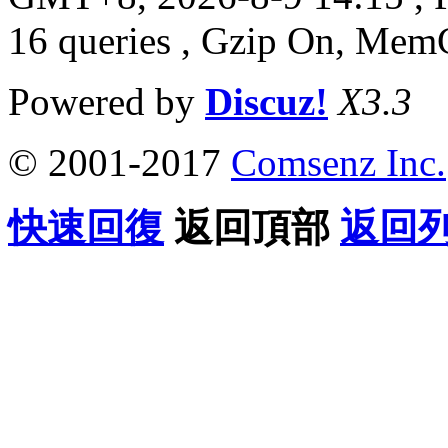
16 queries , Gzip On, Mem
Powered by
Discuz!
X3.3
© 2001-2017
Comsenz Inc.
快速回復
返回頂部
返回