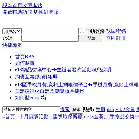
設為首頁
收藏本站
開啟輔助訪問
切換到窄版
找回密碼
自動登錄
密碼
立即註冊
登錄
快捷導航
首頁
BBS
如何貼圖
e18物品交換中心📢
主辦者發佈活動消息說明
淘寶互毒(動)群組🛍️
e18區手機月費,寬頻上網報價平台📲
手機月費,寬頻上網
自定捷徑👀
自定常瀏覽版區捷徑
如何貼emoji🤔
搜索
熱搜:
手機plan
V.I.P會員
搜索
»
首頁
›
十月展覽活動
›
國際環保博覽
›
e18全新,二手物品交換