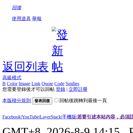
回復
使用道具
舉報
返回列表
高級模式
B
Color
Image
Link
Quote
Code
Smilies
您需要登錄後才可以回帖
登錄
|
立即註冊
本版積分規則
回帖後跳轉到最後一頁
發表回復
Facebook
|
YouTube
|
LayerStack
|
手機版
|
若要引述本站內容，必須註
GMT+8, 2026-8-9 14:15
, 