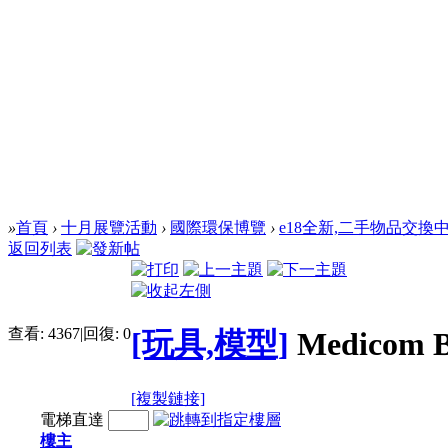
»
首頁
›
十月展覽活動
›
國際環保博覽
›
e18全新,二手物品交換
返回列表
查看:
4367
|
回復:
0
[玩具,模型]
Medicom B
[複製鏈接]
電梯直達
樓主