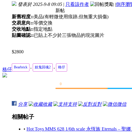
發表於 2025-9-8 09:05
|
只看該作者
|
倒序瀏
新帖
新舊程度::
美品(有輕微使用痕跡,但無重大損傷)
交易意向::
等價交換
交收地點::
指定地點
貼圖確認::
已貼上不少於三張物品的現況圖片
$2800
,
,
Bearbrick
娃鬼回魂2
格仔
格仔
0
分享
收藏
支持
反對
微信
相關帖子
•
Hot Toys MMS 628 1/6th scale 永恆族 Eternals – 聖娜