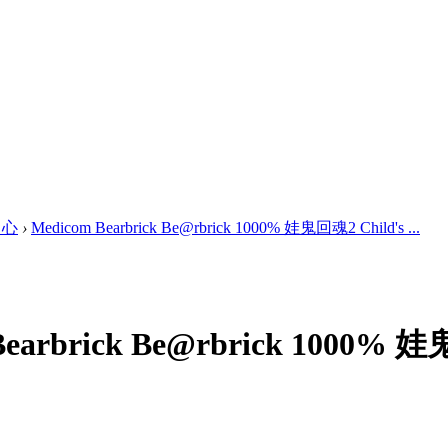
中心
›
Medicom Bearbrick Be@rbrick 1000% 娃鬼回魂2 Child's ...
earbrick Be@rbrick 1000% 娃鬼