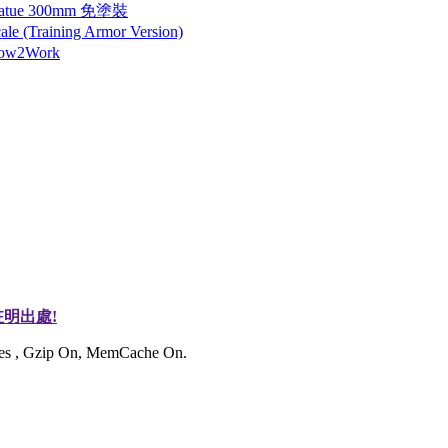
tatue 300mm 免塗裝
 (Training Armor Version)
How2Work
明出處!
ries , Gzip On, MemCache On.