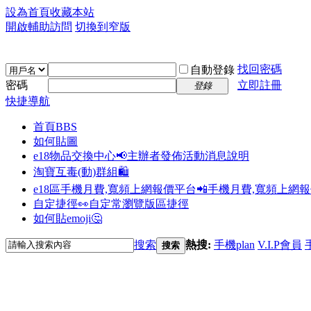
設為首頁
收藏本站
開啟輔助訪問
切換到窄版
找回密碼
自動登錄
密碼
立即註冊
登錄
快捷導航
首頁
BBS
如何貼圖
e18物品交換中心📢
主辦者發佈活動消息說明
淘寶互毒(動)群組🛍️
e18區手機月費,寬頻上網報價平台📲
手機月費,寬頻上網
自定捷徑👀
自定常瀏覽版區捷徑
如何貼emoji🤔
搜索
熱搜:
手機plan
V.I.P會員
搜索