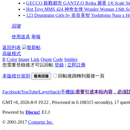
•
GECCO 殺戮都市 GANTZ:O Reika 麗香 1/6 Scale S
•
Hot Toys MMS 424 神奇女俠 Wonder Woman 1/6th Scale
•
123 Drumming Girls by 奈良美智 Yoshitomo Nara x 
回復
使用道具
舉報
返回列表
高級模式
B
Color
Image
Link
Quote
Code
Smilies
您需要登錄後才可以回帖
登錄
|
立即註冊
本版積分規則
回帖後跳轉到最後一頁
發表回復
Facebook
|
YouTube
|
LayerStack
|
手機版
|
若要引述本站內容，必須註
GMT+8, 2026-8-9 19:22
, Processed in 0.108315 second(s), 17 que
Powered by
Discuz!
X3.3
© 2001-2017
Comsenz Inc.