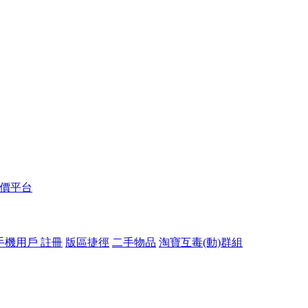
報價平台
手機用戶 註冊
版區捷徑
二手物品
淘寶互毒(動)群組