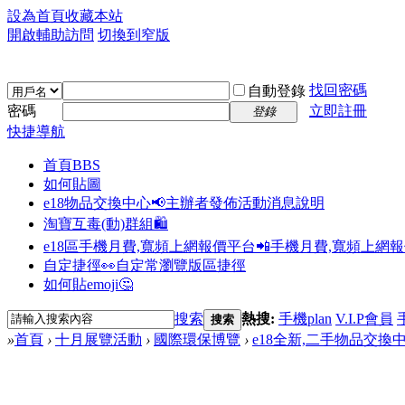
設為首頁
收藏本站
開啟輔助訪問
切換到窄版
找回密碼
自動登錄
密碼
立即註冊
登錄
快捷導航
首頁
BBS
如何貼圖
e18物品交換中心📢
主辦者發佈活動消息說明
淘寶互毒(動)群組🛍️
e18區手機月費,寬頻上網報價平台📲
手機月費,寬頻上網
自定捷徑👀
自定常瀏覽版區捷徑
如何貼emoji🤔
搜索
熱搜:
手機plan
V.I.P會員
搜索
»
首頁
›
十月展覽活動
›
國際環保博覽
›
e18全新,二手物品交換