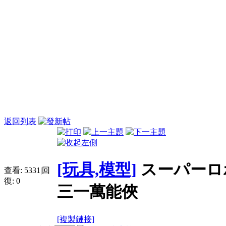
返回列表
[玩具,模型]
スーパーロ
查看:
5331
|
回
復:
0
三一萬能俠
[複製鏈接]