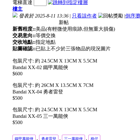
電梯直達
樓主
發表於 2025-8-11 13:36
|
只看該作者
|
倒序
新帖
新舊程度::
美品(有輕微使用痕跡,但無重大損傷)
交易意向::
等價交換
交收地點::
指定地點
貼圖確認::
已貼上不少於三張物品的現況圖片
包裝尺寸: 約 24.5CM X 13CM X 5.5CM
Bandai XX-02 鐵甲萬能俠
$600
包裝尺寸: 約 26CM X 13.5CM X 7CM
Bandai XX-04 勇者雷登
$500
包裝尺寸: 約 24.5CM X 13CM X 5.5CM
Bandai XX-05 三一萬能俠
$500
,
,
,
鐵甲萬能俠
勇者雷登
三一萬能俠
格仔