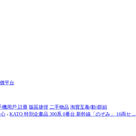
報價平台
手機用戶 註冊
版區捷徑
二手物品
淘寶互毒(動)群組
中心
›
KATO 特別企畫品 300系 0番台 新幹線「のぞみ」 16両セ ...