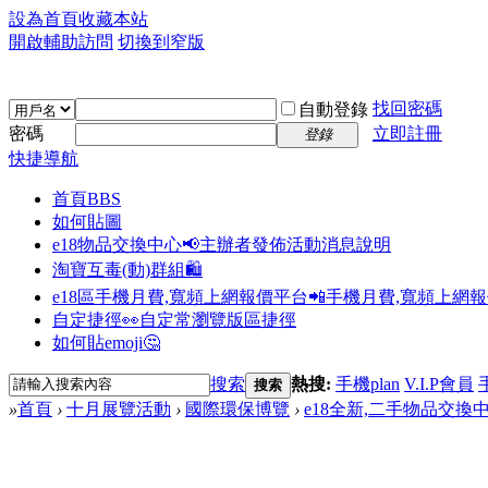
設為首頁
收藏本站
開啟輔助訪問
切換到窄版
找回密碼
自動登錄
密碼
立即註冊
登錄
快捷導航
首頁
BBS
如何貼圖
e18物品交換中心📢
主辦者發佈活動消息說明
淘寶互毒(動)群組🛍️
e18區手機月費,寬頻上網報價平台📲
手機月費,寬頻上網
自定捷徑👀
自定常瀏覽版區捷徑
如何貼emoji🤔
搜索
熱搜:
手機plan
V.I.P會員
搜索
»
首頁
›
十月展覽活動
›
國際環保博覽
›
e18全新,二手物品交換