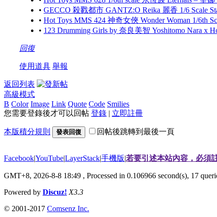
•
GECCO 殺戮都市 GANTZ:O Reika 麗香 1/6 Scale S
•
Hot Toys MMS 424 神奇女俠 Wonder Woman 1/6th Scale
•
123 Drumming Girls by 奈良美智 Yoshitomo Nara x 
回復
使用道具
舉報
返回列表
高級模式
B
Color
Image
Link
Quote
Code
Smilies
您需要登錄後才可以回帖
登錄
|
立即註冊
本版積分規則
回帖後跳轉到最後一頁
發表回復
Facebook
|
YouTube
|
LayerStack
|
手機版
|
若要引述本站內容，必須註
GMT+8, 2026-8-8 18:49
, Processed in 0.106966 second(s), 17 que
Powered by
Discuz!
X3.3
© 2001-2017
Comsenz Inc.