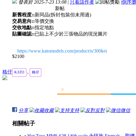
發表於 2025-7-23 13:08
|
只看該作者
|
倒序
新帖
新舊程度::
新同品(拆封包裝但未用過)
交易意向::
等價交換
交收地點::
指定地點
貼圖確認::
已貼上不少於三張物品的現況圖片
https://www.katomodels.com/product/n/300kei
$2100
格仔
,
KATO
格仔
0
分享
收藏
支持
反對
微信
相關帖子
•
Hot Toys MMS 628 1/6th scale 永恆族 Eternals – 聖娜