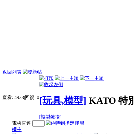
返回列表
查看:
4933
|
回復:
0
[玩具,模型]
KATO 特
[複製鏈接]
電梯直達
樓主