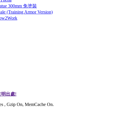
tatue 300mm 免塗裝
 (Training Armor Version)
How2Work
明出處!
ries , Gzip On, MemCache On.