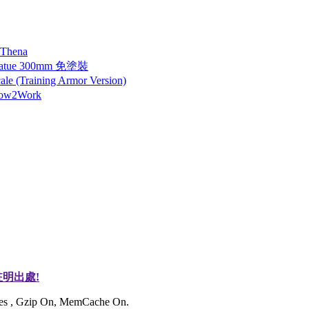
 Thena
tatue 300mm 免塗裝
 (Training Armor Version)
How2Work
明出處!
ries , Gzip On, MemCache On.