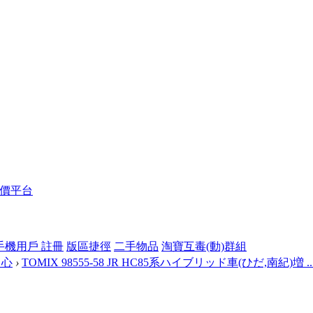
報價平台
手機用戶 註冊
版區捷徑
二手物品
淘寶互毒(動)群組
中心
›
TOMIX 98555-58 JR HC85系ハイブリッド車(ひだ,南紀)増 ..