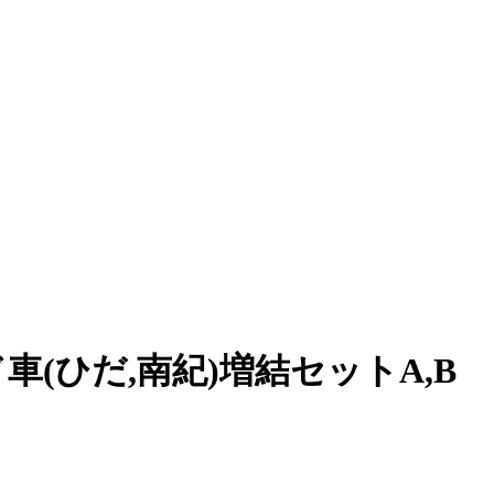
リッド車(ひだ,南紀)増結セットA,B