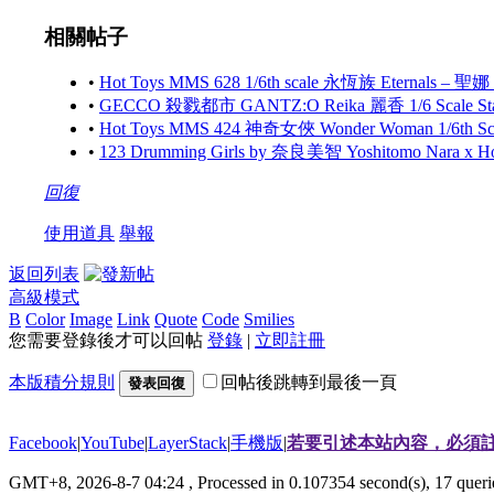
相關帖子
•
Hot Toys MMS 628 1/6th scale 永恆族 Eternals – 聖娜
•
GECCO 殺戮都市 GANTZ:O Reika 麗香 1/6 Scale S
•
Hot Toys MMS 424 神奇女俠 Wonder Woman 1/6th Scale
•
123 Drumming Girls by 奈良美智 Yoshitomo Nara x 
回復
使用道具
舉報
返回列表
高級模式
B
Color
Image
Link
Quote
Code
Smilies
您需要登錄後才可以回帖
登錄
|
立即註冊
本版積分規則
回帖後跳轉到最後一頁
發表回復
Facebook
|
YouTube
|
LayerStack
|
手機版
|
若要引述本站內容，必須註
GMT+8, 2026-8-7 04:24
, Processed in 0.107354 second(s), 17 que