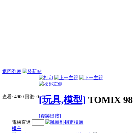
返回列表
查看:
4900
|
回復:
0
[玩具,模型]
TOMIX 
[複製鏈接]
電梯直達
樓主