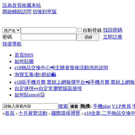
設為首頁
收藏本站
開啟輔助訪問
切換到窄版
找回密碼
自動登錄
密碼
立即註冊
登錄
快捷導航
首頁
BBS
如何貼圖
e18物品交換中心📢
主辦者發佈活動消息說明
淘寶互毒(動)群組🛍️
e18區手機月費,寬頻上網報價平台📲
手機月費,寬頻上網
自定捷徑👀
自定常瀏覽版區捷徑
如何貼emoji🤔
搜索
熱搜:
手機plan
V.I.P會員
搜索
»
首頁
›
十月展覽活動
›
國際環保博覽
›
e18全新,二手物品交換