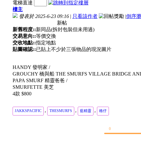
電梯直達
樓主
發表於 2025-6-23 09:16
|
只看該作者
|
倒序
新帖
新舊程度::
新同品(拆封包裝但未用過)
交易意向::
等價交換
交收地點::
指定地點
貼圖確認::
已貼上不少於三張物品的現況圖片
HANDY 發明家 /
GROUCHY 橋與船 THE SMURFS VILLAGE BRIDGE AND
PAPA SMURF 精靈爸爸 /
SMURFETTE 美芝
4款 $800
,
,
,
JAKKSPACIFIC
THESMURFS
藍精靈
格仔
0