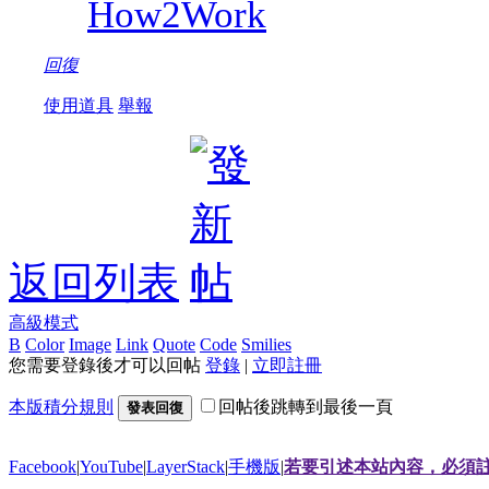
How2Work
回復
使用道具
舉報
返回列表
高級模式
B
Color
Image
Link
Quote
Code
Smilies
您需要登錄後才可以回帖
登錄
|
立即註冊
本版積分規則
回帖後跳轉到最後一頁
發表回復
Facebook
|
YouTube
|
LayerStack
|
手機版
|
若要引述本站內容，必須註