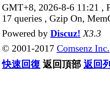
GMT+8, 2026-8-6 11:21
, 
17 queries , Gzip On, Mem
Powered by
Discuz!
X3.3
© 2001-2017
Comsenz Inc.
快速回復
返回頂部
返回