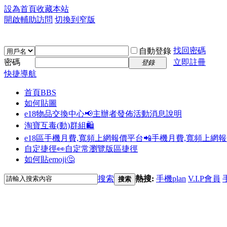
設為首頁
收藏本站
開啟輔助訪問
切換到窄版
找回密碼
自動登錄
密碼
立即註冊
登錄
快捷導航
首頁
BBS
如何貼圖
e18物品交換中心📢
主辦者發佈活動消息說明
淘寶互毒(動)群組🛍️
e18區手機月費,寬頻上網報價平台📲
手機月費,寬頻上網
自定捷徑👀
自定常瀏覽版區捷徑
如何貼emoji🤔
搜索
熱搜:
手機plan
V.I.P會員
搜索