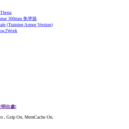
 Thena
tatue 300mm 免塗裝
 (Training Armor Version)
How2Work
明出處!
ries , Gzip On, MemCache On.