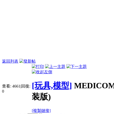
返回列表
[玩具,模型]
MEDICO
查看:
4661
|
回復:
0
装版)
[複製鏈接]