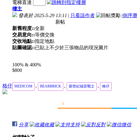
電梯直達
樓主
發表於 2025-5-29 13:11
|
只看該作者
|
倒序
新帖
新舊程度::
全新
交易意向::
等價交換
交收地點::
指定地點
貼圖確認::
已貼上不少於三張物品的現況圖片
100% & 400%
$800
格仔
,
,
,
MEDICOM
BEARBRICK
新世紀福音戰士
格仔
0
分享
收藏
支持
反對
微信