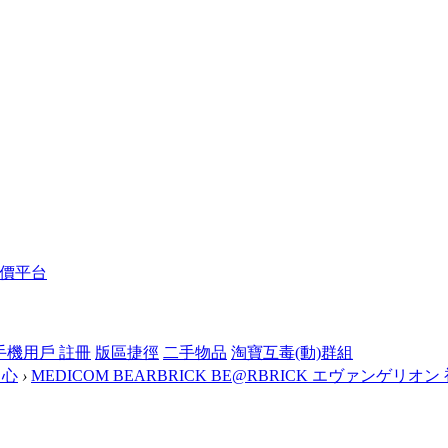
報價平台
手機用戶 註冊
版區捷徑
二手物品
淘寶互毒(動)群組
中心
›
MEDICOM BEARBRICK BE@RBRICK エヴァンゲリオン 初