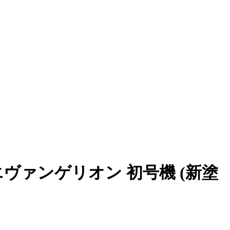
CK エヴァンゲリオン 初号機 (新塗