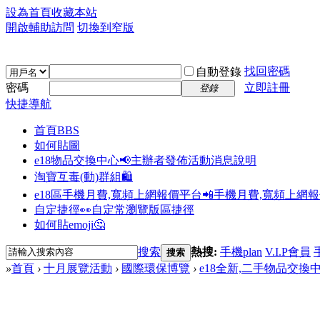
設為首頁
收藏本站
開啟輔助訪問
切換到窄版
找回密碼
自動登錄
密碼
立即註冊
登錄
快捷導航
首頁
BBS
如何貼圖
e18物品交換中心📢
主辦者發佈活動消息說明
淘寶互毒(動)群組🛍️
e18區手機月費,寬頻上網報價平台📲
手機月費,寬頻上網
自定捷徑👀
自定常瀏覽版區捷徑
如何貼emoji🤔
搜索
熱搜:
手機plan
V.I.P會員
搜索
»
首頁
›
十月展覽活動
›
國際環保博覽
›
e18全新,二手物品交換