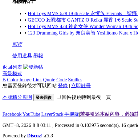
相關帖子
•
Hot Toys MMS 628 1/6th scale 永恆族 Eternals – 聖娜
•
GECCO 殺戮都市 GANTZ:O Reika 麗香 1/6 Scale S
•
Hot Toys MMS 424 神奇女俠 Wonder Woman 1/6th Scale
•
123 Drumming Girls by 奈良美智 Yoshitomo Nara x 
回復
使用道具
舉報
返回列表
高級模式
B
Color
Image
Link
Quote
Code
Smilies
您需要登錄後才可以回帖
登錄
|
立即註冊
本版積分規則
回帖後跳轉到最後一頁
發表回復
Facebook
|
YouTube
|
LayerStack
|
手機版
|
若要引述本站內容，必須註
GMT+8, 2026-8-8 03:11
, Processed in 0.103975 second(s), 16 que
Powered by
Discuz!
X3.3