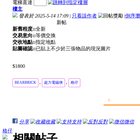
電梯直達
樓主
發表於 2025-5-14 17:09
|
只看該作者
|
倒序
新帖
新舊程度::
全新
交易意向::
等價交換
交收地點::
指定地點
貼圖確認::
已貼上不少於三張物品的現況圖片
$1800
,
,
BEARBRICK
超力電磁俠
格仔
0
分享
收藏
支持
反對
微信
格仔
相關帖子