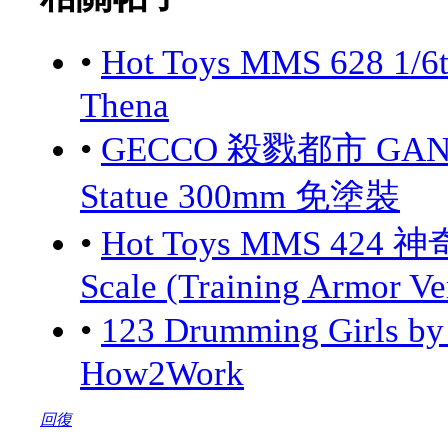
•
Hot Toys MMS 628 1/6
Thena
•
GECCO 殺戮都市 GANTZ:
Statue 300mm 免塗裝
•
Hot Toys MMS 424 神
Scale (Training Armor Ve
•
123 Drumming Girls 
How2Work
回復