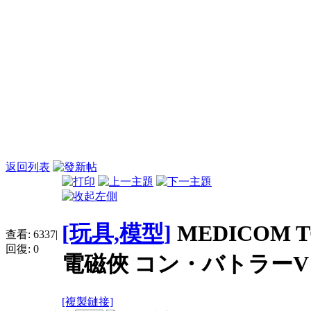
返回列表
[玩具,模型]
MEDICOM T
查看:
6337
|
回復:
0
電磁俠 コン・バトラーV 
[複製鏈接]