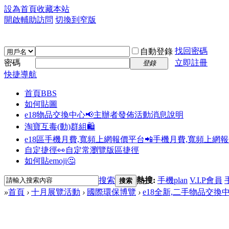
設為首頁
收藏本站
開啟輔助訪問
切換到窄版
找回密碼
自動登錄
密碼
立即註冊
登錄
快捷導航
首頁
BBS
如何貼圖
e18物品交換中心📢
主辦者發佈活動消息說明
淘寶互毒(動)群組🛍️
e18區手機月費,寬頻上網報價平台📲
手機月費,寬頻上網
自定捷徑👀
自定常瀏覽版區捷徑
如何貼emoji🤔
搜索
熱搜:
手機plan
V.I.P會員
搜索
»
首頁
›
十月展覽活動
›
國際環保博覽
›
e18全新,二手物品交換