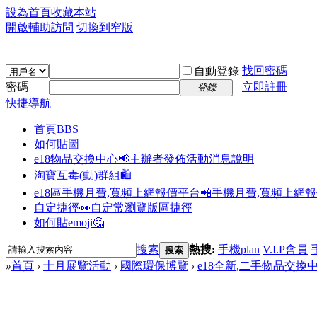
設為首頁
收藏本站
開啟輔助訪問
切換到窄版
找回密碼
自動登錄
密碼
立即註冊
登錄
快捷導航
首頁
BBS
如何貼圖
e18物品交換中心📢
主辦者發佈活動消息說明
淘寶互毒(動)群組🛍️
e18區手機月費,寬頻上網報價平台📲
手機月費,寬頻上網
自定捷徑👀
自定常瀏覽版區捷徑
如何貼emoji🤔
搜索
熱搜:
手機plan
V.I.P會員
搜索
»
首頁
›
十月展覽活動
›
國際環保博覽
›
e18全新,二手物品交換