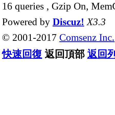
16 queries , Gzip On, Mem
Powered by
Discuz!
X3.3
© 2001-2017
Comsenz Inc.
快速回復
返回頂部
返回