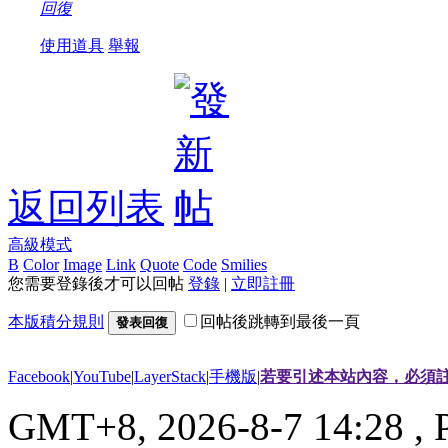
回復
使用道具
舉報
返回列表
高級模式
B
Color
Image
Link
Quote
Code
Smilies
您需要登錄後才可以回帖
登錄
|
立即註冊
本版積分規則
回帖後跳轉到最後一頁
發表回復
Facebook
|
YouTube
|
LayerStack
|
手機版
|
若要引述本站內容，必須註
GMT+8, 2026-8-7 14:28
, 