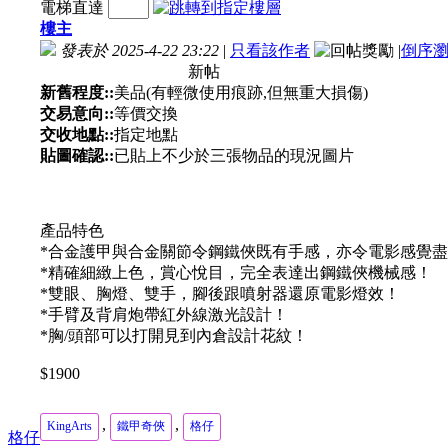
電梯直達
樓主
發表於 2025-4-22 23:22
|
只看該作者
|
倒序
新帖
新舊程度::
美品(有輕微使用痕跡,但無重大損傷)
交易意向::
等價交換
交收地點::
指定地點
貼圖確認::
已貼上不少於三張物品的現況圖片
產品特色
*合金護甲與合金關節令鋼鐵俠既有手感，亦令電影感覺
*精確細緻上色，賞心悅目，完全表達出鋼鐵俠機械感！
*雙眼、胸燈、雙手，腳後跟噴射器還原電影燈效！
*手臂及背肩炮帶紅外線激光設計！
*胸/頭部可以打開見到內倉設計花紋！
$1900
,
,
KingArts
鐵甲奇俠
格仔
格仔