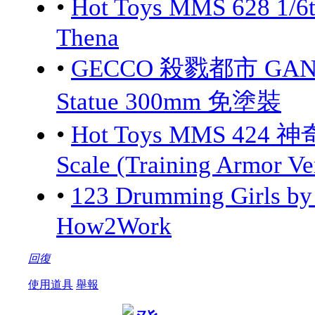
•
Hot Toys MMS 628 1/6
Thena
•
GECCO 殺戮都市 GANTZ:
Statue 300mm 免塗裝
•
Hot Toys MMS 424 神
Scale (Training Armor Ve
•
123 Drumming Girls 
How2Work
回復
使用道具
舉報