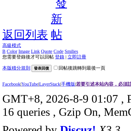
返回列表
高級模式
B
Color
Image
Link
Quote
Code
Smilies
您需要登錄後才可以回帖
登錄
|
立即註冊
本版積分規則
回帖後跳轉到最後一頁
發表回復
Facebook
|
YouTube
|
LayerStack
|
手機版
|
若要引述本站內容，必須註
GMT+8, 2026-8-9 01:07
, 
16 queries , Gzip On, Mem
Powered by
Discuz!
X3.3