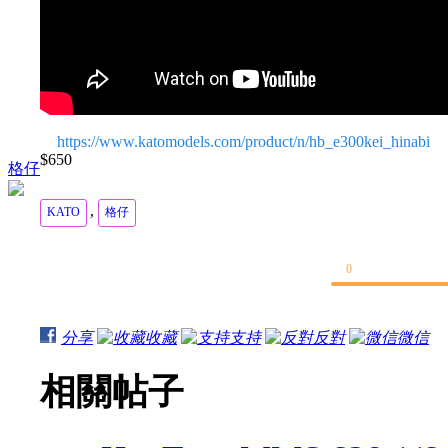
https://www.katomodels.com/product/n/hb_e300kei_hinabi
$650
格仔
,
KATO
格仔
0
分享
收藏
支持
反對
微信
相關帖子