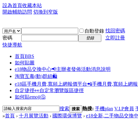
設為首頁
收藏本站
開啟輔助訪問
切換到窄版
找回密碼
自動登錄
密碼
立即註冊
登錄
快捷導航
首頁
BBS
如何貼圖
e18物品交換中心📢
主辦者發佈活動消息說明
淘寶互毒(動)群組🛍️
e18區手機月費,寬頻上網報價平台📲
手機月費,寬頻上網
自定捷徑👀
自定常瀏覽版區捷徑
如何貼emoji🤔
搜索
熱搜:
手機plan
V.I.P會員
搜索
»
首頁
›
十月展覽活動
›
國際環保博覽
›
e18全新,二手物品交換