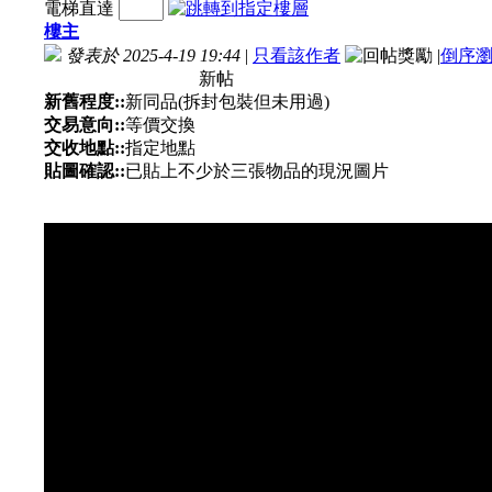
電梯直達
樓主
發表於 2025-4-19 19:44
|
只看該作者
|
倒序
新帖
新舊程度::
新同品(拆封包裝但未用過)
交易意向::
等價交換
交收地點::
指定地點
貼圖確認::
已貼上不少於三張物品的現況圖片