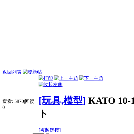
返回列表
[玩具,模型]
KATO 10
查看:
5870
|
回復:
0
ト
[複製鏈接]