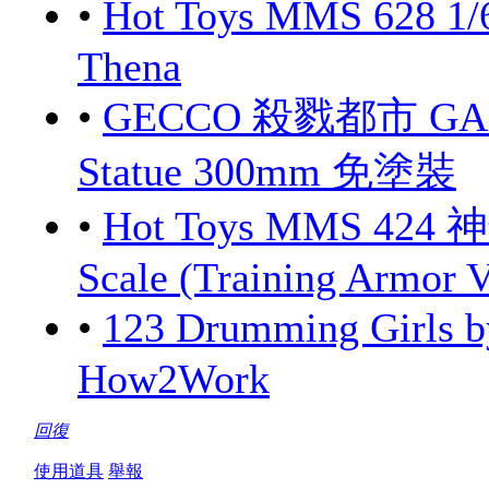
•
Hot Toys MMS 628 1/
Thena
•
GECCO 殺戮都市 GANTZ
Statue 300mm 免塗裝
•
Hot Toys MMS 424 
Scale (Training Armor V
•
123 Drumming Girls
How2Work
回復
使用道具
舉報