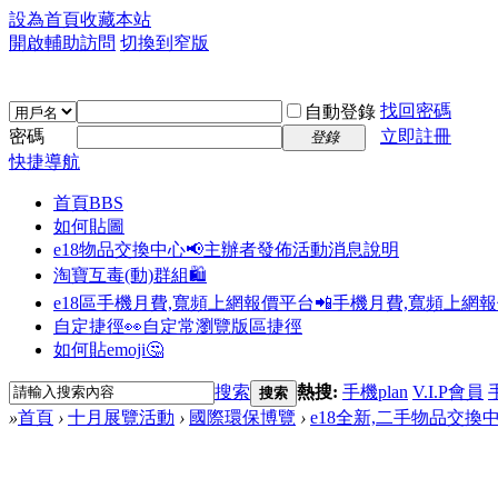
設為首頁
收藏本站
開啟輔助訪問
切換到窄版
找回密碼
自動登錄
密碼
立即註冊
登錄
快捷導航
首頁
BBS
如何貼圖
e18物品交換中心📢
主辦者發佈活動消息說明
淘寶互毒(動)群組🛍️
e18區手機月費,寬頻上網報價平台📲
手機月費,寬頻上網
自定捷徑👀
自定常瀏覽版區捷徑
如何貼emoji🤔
搜索
熱搜:
手機plan
V.I.P會員
搜索
»
首頁
›
十月展覽活動
›
國際環保博覽
›
e18全新,二手物品交換