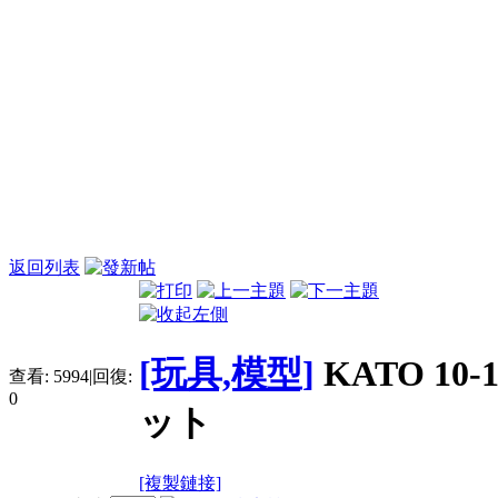
返回列表
[玩具,模型]
KATO 10
查看:
5994
|
回復:
0
ット
[複製鏈接]