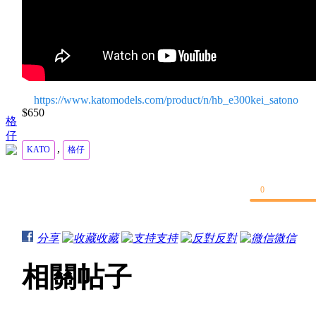
https://www.katomodels.com/product/n/hb_e300kei_satono
$650
格
仔
,
KATO
格仔
0
分享
收藏
支持
反對
微信
相關帖子