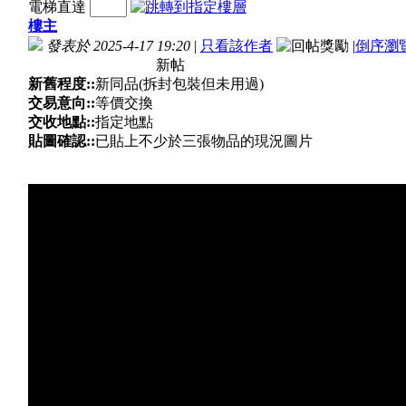
電梯直達
樓主
發表於 2025-4-17 19:20
|
只看該作者
|
倒序瀏
新帖
新舊程度::
新同品(拆封包裝但未用過)
交易意向::
等價交換
交收地點::
指定地點
貼圖確認::
已貼上不少於三張物品的現況圖片