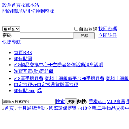
設為首頁
收藏本站
開啟輔助訪問
切換到窄版
找回密碼
自動登錄
密碼
立即註冊
登錄
快捷導航
首頁
BBS
如何貼圖
e18物品交換中心📢
主辦者發佈活動消息說明
淘寶互毒(動)群組🛍️
e18區手機月費,寬頻上網報價平台📲
手機月費,寬頻上網
自定捷徑👀
自定常瀏覽版區捷徑
如何貼emoji🤔
搜索
熱搜:
手機plan
V.I.P會員
搜索
»
首頁
›
十月展覽活動
›
國際環保博覽
›
e18全新,二手物品交換