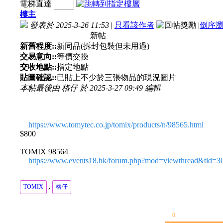
電梯直達
樓主
發表於 2025-3-26 11:53
|
只看該作者
|
倒序
新帖
新舊程度::
新同品(拆封包裝但未用過)
交易意向::
等價交換
交收地點::
指定地點
貼圖確認::
已貼上不少於三張物品的現況圖片
本帖最後由 格仔 於 2025-3-27 09:49 編輯
https://www.tomytec.co.jp/tomix/products/n/98565.html
$800
TOMIX 98564
https://www.events18.hk/forum.php?mod=viewthread&tid=3
,
TOMIX
格仔
0