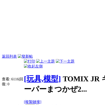
返回列表
[玩具,模型]
TOMIX J
查看:
6116
|
回
復:
0
ーパーまつかぜ2...
[複製鏈接]