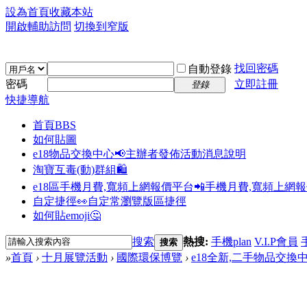
設為首頁
收藏本站
開啟輔助訪問
切換到窄版
找回密碼
自動登錄
密碼
立即註冊
登錄
快捷導航
首頁
BBS
如何貼圖
e18物品交換中心📢
主辦者發佈活動消息說明
淘寶互毒(動)群組🛍️
e18區手機月費,寬頻上網報價平台📲
手機月費,寬頻上網
自定捷徑👀
自定常瀏覽版區捷徑
如何貼emoji🤔
搜索
熱搜:
手機plan
V.I.P會員
搜索
»
首頁
›
十月展覽活動
›
國際環保博覽
›
e18全新,二手物品交換