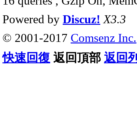
16 queries , Gzip On, Mem
Powered by
Discuz!
X3.3
© 2001-2017
Comsenz Inc.
快速回復
返回頂部
返回