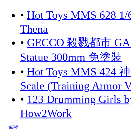
•
Hot Toys MMS 628 1/
Thena
•
GECCO 殺戮都市 GANTZ
Statue 300mm 免塗裝
•
Hot Toys MMS 424 
Scale (Training Armor V
•
123 Drumming Girls
How2Work
回復