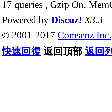
17 queries , Gzip On, Mem
Powered by
Discuz!
X3.3
© 2001-2017
Comsenz Inc.
快速回復
返回頂部
返回