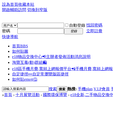
設為首頁
收藏本站
開啟輔助訪問
切換到窄版
找回密碼
自動登錄
密碼
立即註冊
登錄
快捷導航
首頁
BBS
如何貼圖
e18物品交換中心📢
主辦者發佈活動消息說明
淘寶互毒(動)群組🛍️
e18區手機月費,寬頻上網報價平台📲
手機月費,寬頻上網
自定捷徑👀
自定常瀏覽版區捷徑
如何貼emoji🤔
搜索
熱搜:
手機plan
V.I.P會員
搜索
»
首頁
›
十月展覽活動
›
國際環保博覽
›
e18全新,二手物品交換