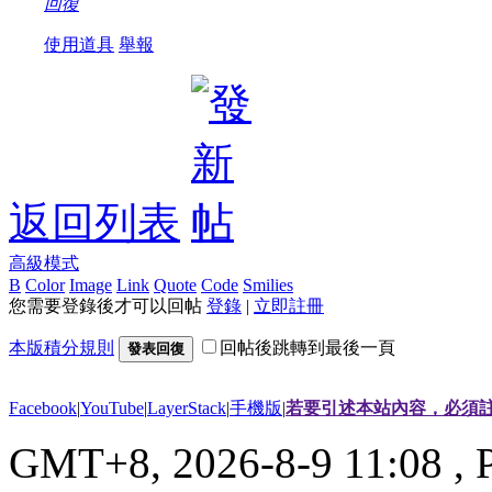
回復
使用道具
舉報
返回列表
高級模式
B
Color
Image
Link
Quote
Code
Smilies
您需要登錄後才可以回帖
登錄
|
立即註冊
本版積分規則
回帖後跳轉到最後一頁
發表回復
Facebook
|
YouTube
|
LayerStack
|
手機版
|
若要引述本站內容，必須註
GMT+8, 2026-8-9 11:08
, 