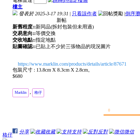
電梯直達
樓主
發表於 2025-3-17 19:31
|
只看該作者
|
倒序
新帖
新舊程度::
新同品(拆封包裝但未用過)
交易意向::
等價交換
交收地點::
指定地點
貼圖確認::
已貼上不少於三張物品的現況圖片
https://www.marklin.com/products/details/article/87671
包裝尺寸 : 13.8cm X 8.3cm X 2.8cm。
$680
,
Marklin
格仔
0
分享
收藏
支持
反對
微信
格仔