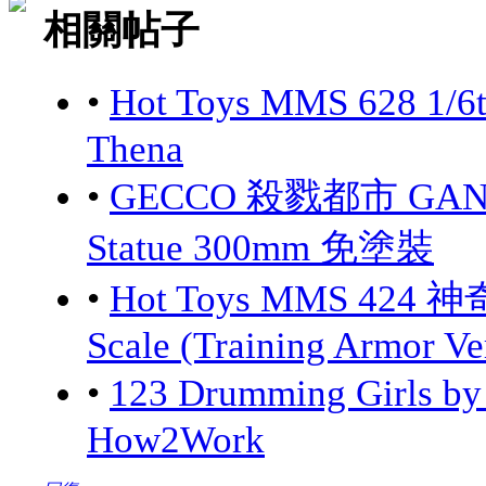
相關帖子
•
Hot Toys MMS 628 1/6
Thena
•
GECCO 殺戮都市 GANTZ:
Statue 300mm 免塗裝
•
Hot Toys MMS 424 神
Scale (Training Armor Ve
•
123 Drumming Girls 
How2Work