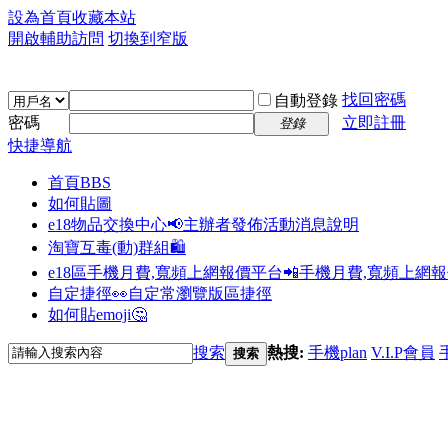
設為首頁
收藏本站
開啟輔助訪問
切換到窄版
找回密碼
自動登錄
密碼
立即註冊
登錄
快捷導航
首頁
BBS
如何貼圖
e18物品交換中心📢
主辦者發佈活動消息說明
淘寶互毒(動)群組🛍️
e18區手機月費,寬頻上網報價平台📲
手機月費,寬頻上網
自定捷徑👀
自定常瀏覽版區捷徑
如何貼emoji🤔
搜索
熱搜:
手機plan
V.I.P會員
搜索