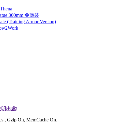
 Thena
tatue 300mm 免塗裝
 (Training Armor Version)
How2Work
明出處!
ries , Gzip On, MemCache On.