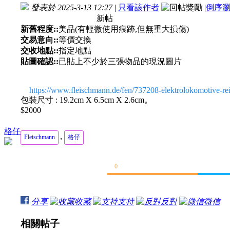
發表於 2025-3-13 12:27
|
只看該作者
|
倒序
新帖
新舊程度::
美品(有輕微使用痕跡,但無重大損傷)
交易意向::
等價交換
交收地點::
指定地點
貼圖確認::
已貼上不少於三張物品的現況圖片
https://www.fleischmann.de/fen/737208-elektrolokomotive-rei
包裝尺寸 : 19.2cm X 6.5cm X 2.6cm。
$2000
格仔
,
Fleischmann
格仔
0
分享
收藏
支持
反對
微信
相關帖子