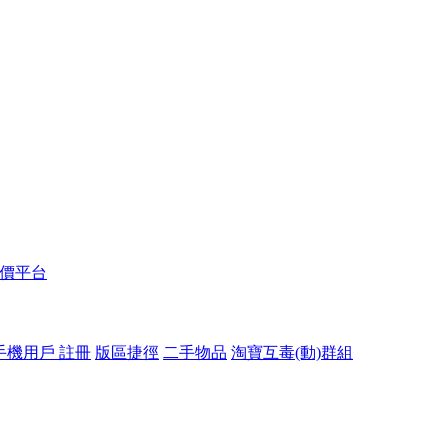
報價平台
手機用戶 註冊
版區捷徑
二手物品
淘寶互毒(動)群組