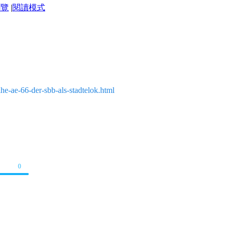
瀏覽
|
閱讀模式
he-ae-66-der-sbb-als-stadtelok.html
0