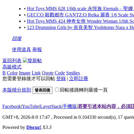
•
Hot Toys MMS 628 1/6th scale 永恆族 Eternals – 聖娜
•
GECCO 殺戮都市 GANTZ:O Reika 麗香 1/6 Scale S
•
Hot Toys MMS 424 神奇女俠 Wonder Woman 1/6th Scale
•
123 Drumming Girls by 奈良美智 Yoshitomo Nara x 
回復
使用道具
舉報
返回列表
高級模式
B
Color
Image
Link
Quote
Code
Smilies
您需要登錄後才可以回帖
登錄
|
立即註冊
本版積分規則
回帖後跳轉到最後一頁
發表回復
Facebook
|
YouTube
|
LayerStack
|
手機版
|
若要引述本站內容，必須註
GMT+8, 2026-8-9 17:47
, Processed in 0.104330 second(s), 17 que
Powered by
Discuz!
X3.3