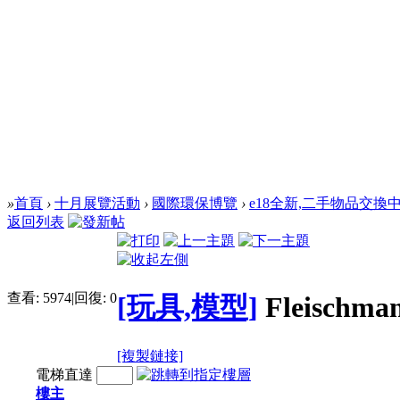
»
首頁
›
十月展覽活動
›
國際環保博覽
›
e18全新,二手物品交換
返回列表
查看:
5974
|
回復:
0
[玩具,模型]
Fleischma
[複製鏈接]
電梯直達
樓主