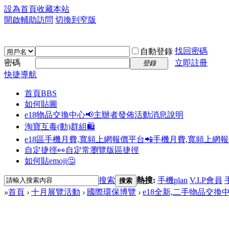
設為首頁
收藏本站
開啟輔助訪問
切換到窄版
找回密碼
自動登錄
密碼
立即註冊
登錄
快捷導航
首頁
BBS
如何貼圖
e18物品交換中心📢
主辦者發佈活動消息說明
淘寶互毒(動)群組🛍️
e18區手機月費,寬頻上網報價平台📲
手機月費,寬頻上網
自定捷徑👀
自定常瀏覽版區捷徑
如何貼emoji🤔
搜索
熱搜:
手機plan
V.I.P會員
搜索
»
首頁
›
十月展覽活動
›
國際環保博覽
›
e18全新,二手物品交換