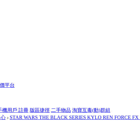
報價平台
手機用戶 註冊
版區捷徑
二手物品
淘寶互毒(動)群組
中心
›
STAR WARS THE BLACK SERIES KYLO REN FORCE FX L