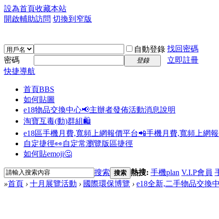
設為首頁
收藏本站
開啟輔助訪問
切換到窄版
找回密碼
自動登錄
密碼
立即註冊
登錄
快捷導航
首頁
BBS
如何貼圖
e18物品交換中心📢
主辦者發佈活動消息說明
淘寶互毒(動)群組🛍️
e18區手機月費,寬頻上網報價平台📲
手機月費,寬頻上網
自定捷徑👀
自定常瀏覽版區捷徑
如何貼emoji🤔
搜索
熱搜:
手機plan
V.I.P會員
搜索
»
首頁
›
十月展覽活動
›
國際環保博覽
›
e18全新,二手物品交換