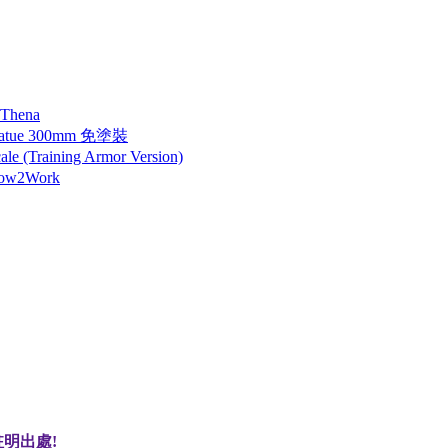
 Thena
tatue 300mm 免塗裝
 (Training Armor Version)
How2Work
明出處!