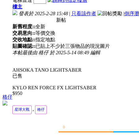
電梯直達
樓主
發表於 2025-2-28 15:48
|
只看該作者
|
倒序
新帖
新舊程度::
全新
交易意向::
等價交換
交收地點::
指定地點
貼圖確認::
已貼上不少於三張物品的現況圖片
本帖最後由 格仔 於 2025-5-14 08:49 編輯
AHSOKA TANO LIGHTSABER
已售
KYLO REN FORCE FX LIGHTSABER
$950
格仔
,
星球大戰
格仔
0