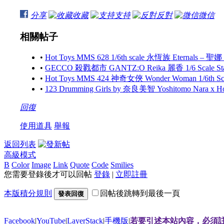
分享
收藏
支持
反對
微信
相關帖子
•
Hot Toys MMS 628 1/6th scale 永恆族 Eternals – 聖娜
•
GECCO 殺戮都市 GANTZ:O Reika 麗香 1/6 Scale S
•
Hot Toys MMS 424 神奇女俠 Wonder Woman 1/6th Scale
•
123 Drumming Girls by 奈良美智 Yoshitomo Nara x 
回復
使用道具
舉報
返回列表
高級模式
B
Color
Image
Link
Quote
Code
Smilies
您需要登錄後才可以回帖
登錄
|
立即註冊
本版積分規則
回帖後跳轉到最後一頁
發表回復
Facebook
|
YouTube
|
LayerStack
|
手機版
|
若要引述本站內容，必須註