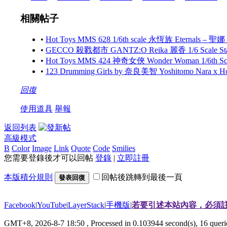
相關帖子
•
Hot Toys MMS 628 1/6th scale 永恆族 Eternals – 聖娜
•
GECCO 殺戮都市 GANTZ:O Reika 麗香 1/6 Scale S
•
Hot Toys MMS 424 神奇女俠 Wonder Woman 1/6th Scale
•
123 Drumming Girls by 奈良美智 Yoshitomo Nara x 
回復
使用道具
舉報
返回列表
高級模式
B
Color
Image
Link
Quote
Code
Smilies
您需要登錄後才可以回帖
登錄
|
立即註冊
本版積分規則
回帖後跳轉到最後一頁
發表回復
Facebook
|
YouTube
|
LayerStack
|
手機版
|
若要引述本站內容，必須註
GMT+8, 2026-8-7 18:50
, Processed in 0.103944 second(s), 16 que