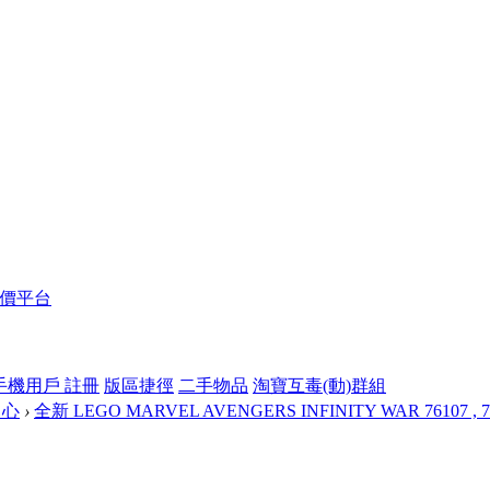
報價平台
手機用戶 註冊
版區捷徑
二手物品
淘寶互毒(動)群組
中心
›
全新 LEGO MARVEL AVENGERS INFINITY WAR 76107 , 761