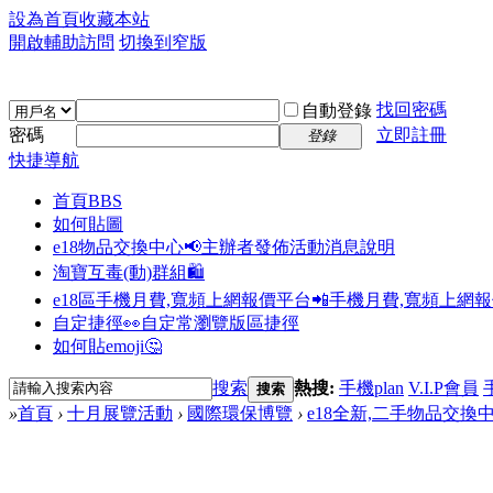
設為首頁
收藏本站
開啟輔助訪問
切換到窄版
找回密碼
自動登錄
密碼
立即註冊
登錄
快捷導航
首頁
BBS
如何貼圖
e18物品交換中心📢
主辦者發佈活動消息說明
淘寶互毒(動)群組🛍️
e18區手機月費,寬頻上網報價平台📲
手機月費,寬頻上網
自定捷徑👀
自定常瀏覽版區捷徑
如何貼emoji🤔
搜索
熱搜:
手機plan
V.I.P會員
搜索
»
首頁
›
十月展覽活動
›
國際環保博覽
›
e18全新,二手物品交換