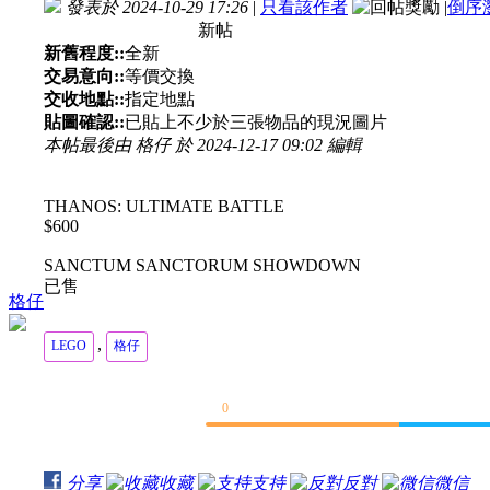
發表於 2024-10-29 17:26
|
只看該作者
|
倒序
新帖
新舊程度::
全新
交易意向::
等價交換
交收地點::
指定地點
貼圖確認::
已貼上不少於三張物品的現況圖片
本帖最後由 格仔 於 2024-12-17 09:02 編輯
THANOS: ULTIMATE BATTLE
$600
SANCTUM SANCTORUM SHOWDOWN
已售
格仔
,
LEGO
格仔
0
分享
收藏
支持
反對
微信