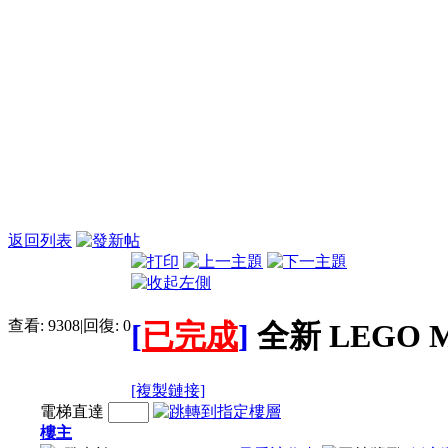
返回列表
查看:
9308
|
回復:
0
[
已完成
]
全新 LEGO MA
[複製鏈接]
電梯直達
樓主