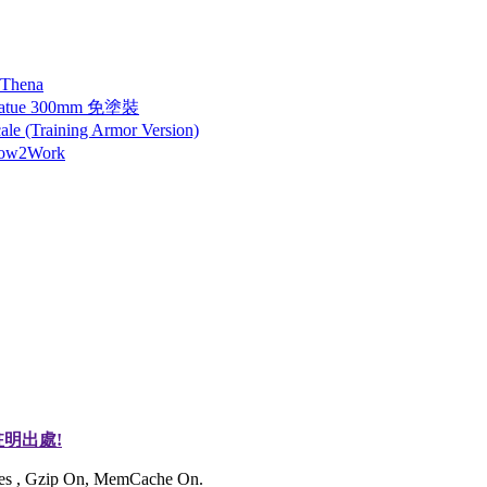
 Thena
tatue 300mm 免塗裝
 (Training Armor Version)
How2Work
明出處!
ries , Gzip On, MemCache On.