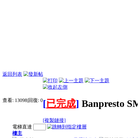
返回列表
查看:
13098
|
回復:
0
[
已完成
]
Banpresto
[複製鏈接]
電梯直達
樓主