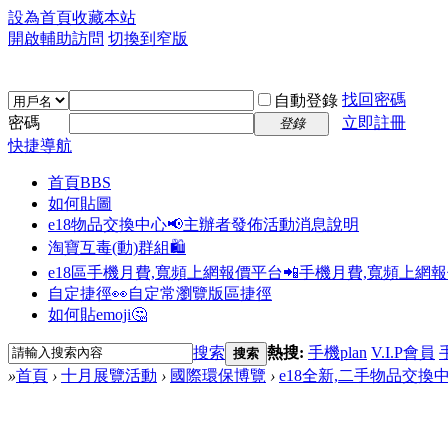
設為首頁
收藏本站
開啟輔助訪問
切換到窄版
找回密碼
自動登錄
密碼
立即註冊
登錄
快捷導航
首頁
BBS
如何貼圖
e18物品交換中心📢
主辦者發佈活動消息說明
淘寶互毒(動)群組🛍️
e18區手機月費,寬頻上網報價平台📲
手機月費,寬頻上網
自定捷徑👀
自定常瀏覽版區捷徑
如何貼emoji🤔
搜索
熱搜:
手機plan
V.I.P會員
搜索
»
首頁
›
十月展覽活動
›
國際環保博覽
›
e18全新,二手物品交換