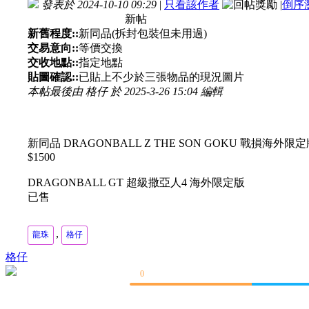
發表於 2024-10-10 09:29
|
只看該作者
|
倒序
新帖
新舊程度::
新同品(拆封包裝但未用過)
交易意向::
等價交換
交收地點::
指定地點
貼圖確認::
已貼上不少於三張物品的現況圖片
本帖最後由 格仔 於 2025-3-26 15:04 編輯
新同品 DRAGONBALL Z THE SON GOKU 戰損海外限
$1500
DRAGONBALL GT 超級撒亞人4 海外限定版
已售
,
龍珠
格仔
格仔
0