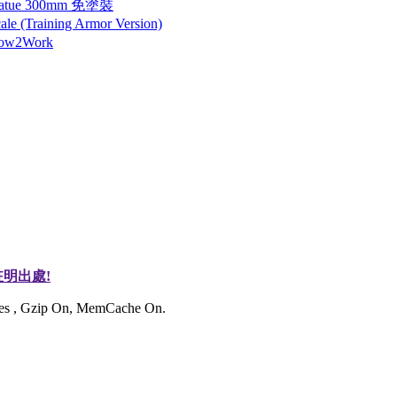
tatue 300mm 免塗裝
 (Training Armor Version)
How2Work
明出處!
ries , Gzip On, MemCache On.