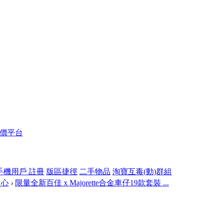
報價平台
手機用戶 註冊
版區捷徑
二手物品
淘寶互毒(動)群組
中心
›
限量全新百佳 x Majorette合金車仔19款套裝 ...