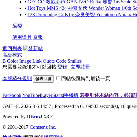
•
GECCO 殺戮都市 GANTZ:O Reika 麗香 1/6 Scale S
•
Hot Toys MMS 424 神奇女俠 Wonder Woman 1/6th Scale
•
123 Drumming Girls by 奈良美智 Yoshitomo Nara x 
回復
使用道具
舉報
返回列表
高級模式
B
Color
Image
Link
Quote
Code
Smilies
您需要登錄後才可以回帖
登錄
|
立即註冊
本版積分規則
回帖後跳轉到最後一頁
發表回復
Facebook
|
YouTube
|
LayerStack
|
手機版
|
若要引述本站內容，必須註
GMT+8, 2026-8-6 14:57
, Processed in 0.109503 second(s), 16 que
Powered by
Discuz!
X3.3
© 2001-2017
Comsenz Inc.