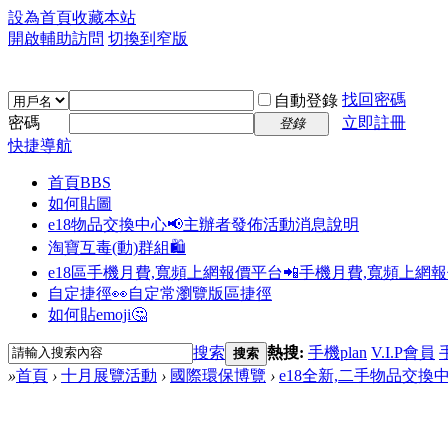
設為首頁
收藏本站
開啟輔助訪問
切換到窄版
找回密碼
自動登錄
密碼
立即註冊
登錄
快捷導航
首頁
BBS
如何貼圖
e18物品交換中心📢
主辦者發佈活動消息說明
淘寶互毒(動)群組🛍️
e18區手機月費,寬頻上網報價平台📲
手機月費,寬頻上網
自定捷徑👀
自定常瀏覽版區捷徑
如何貼emoji🤔
搜索
熱搜:
手機plan
V.I.P會員
搜索
»
首頁
›
十月展覽活動
›
國際環保博覽
›
e18全新,二手物品交換