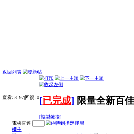
返回列表
查看:
8197
|
回復:
0
[
已完成
]
限量全新百佳 x
[複製鏈接]
電梯直達
樓主