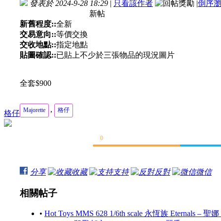
發表於 2024-9-28 18:29
|
只看該作者
|
倒序
新帖
新舊程度::
全新
交易意向::
等價交換
交收地點::
指定地點
貼圖確認::
已貼上不少於三張物品的現況圖片
全套$900
,
Majorette
格仔
格仔
0
分享
收藏
支持
反對
微信
相關帖子
•
Hot Toys MMS 628 1/6th scale 永恆族 Eternals – 聖娜