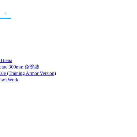
0
 Thena
tatue 300mm 免塗裝
 (Training Armor Version)
How2Work