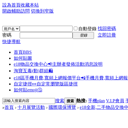
設為首頁
收藏本站
開啟輔助訪問
切換到窄版
找回密碼
自動登錄
密碼
立即註冊
登錄
快捷導航
首頁
BBS
如何貼圖
e18物品交換中心📢
主辦者發佈活動消息說明
淘寶互毒(動)群組🛍️
e18區手機月費,寬頻上網報價平台📲
手機月費,寬頻上網
自定捷徑👀
自定常瀏覽版區捷徑
如何貼emoji🤔
搜索
熱搜:
手機plan
V.I.P會員
搜索
»
首頁
›
十月展覽活動
›
國際環保博覽
›
e18全新,二手物品交換