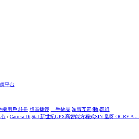
報價平台
手機用戶 註冊
版區捷徑
二手物品
淘寶互毒(動)群組
中心
›
Carrera Digital 新世紀GPX高智能方程式SIN 凰呀 OGRE A ...