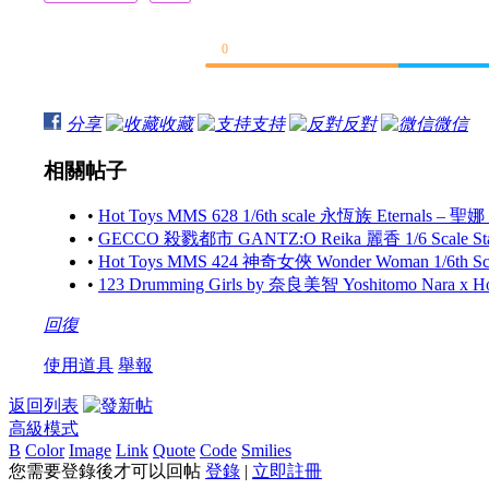
0
分享
收藏
支持
反對
微信
相關帖子
•
Hot Toys MMS 628 1/6th scale 永恆族 Eternals – 聖娜
•
GECCO 殺戮都市 GANTZ:O Reika 麗香 1/6 Scale S
•
Hot Toys MMS 424 神奇女俠 Wonder Woman 1/6th Scale
•
123 Drumming Girls by 奈良美智 Yoshitomo Nara x 
回復
使用道具
舉報
返回列表
高級模式
B
Color
Image
Link
Quote
Code
Smilies
您需要登錄後才可以回帖
登錄
|
立即註冊