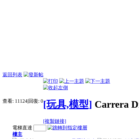
返回列表
查看:
11124
|
回復:
0
[玩具,模型]
Carrera
[複製鏈接]
電梯直達
樓主