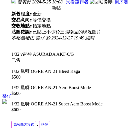
發表於 2024-5-25 10:08
|
只看該作者
|
倒序
新帖
新舊程度::
全新
交易意向::
等價交換
交收地點::
指定地點
貼圖確認::
已貼上不少於三張物品的現況圖片
本帖最後由 格仔 於 2024-12-27 19:49 編輯
1/32 ν雷神 ASURADA AKF-0/G
已售
1/32 凰呀 OGRE AN-21 Bleed Kaga
$500
1/32 凰呀 OGRE AN-21 Aero Boost Mode
$600
格仔
1/32 凰呀 OGRE AN-21 Super Aero Boost Mode
$600
,
高智能方程式
格仔