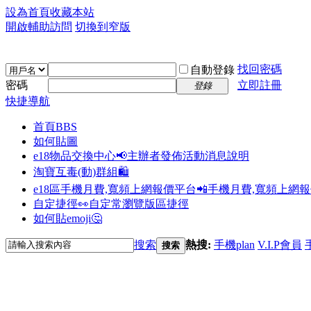
設為首頁
收藏本站
開啟輔助訪問
切換到窄版
找回密碼
自動登錄
密碼
立即註冊
登錄
快捷導航
首頁
BBS
如何貼圖
e18物品交換中心📢
主辦者發佈活動消息說明
淘寶互毒(動)群組🛍️
e18區手機月費,寬頻上網報價平台📲
手機月費,寬頻上網
自定捷徑👀
自定常瀏覽版區捷徑
如何貼emoji🤔
搜索
熱搜:
手機plan
V.I.P會員
搜索