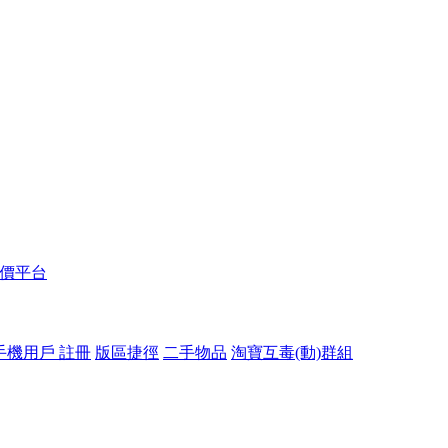
報價平台
手機用戶 註冊
版區捷徑
二手物品
淘寶互毒(動)群組