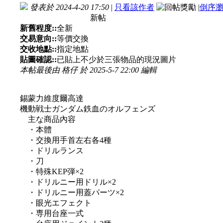
發表於 2024-4-20 17:50
|
只看該作者
|
倒序
新帖
新舊程度::
全新
交易意向::
等價交換
交收地點::
指定地點
貼圖確認::
已貼上不少於三張物品的現況圖片
本帖最後由 格仔 於 2025-5-7 22:00 編輯
錫蒙力維度爾高達
機動戦士ガンダム鉄血のオルフェンズ
主な商品內容
・本體
・交換用手首左右各4種
・ドリルランス
・刀
・特殊KEP弾×2
・ドリルニー用ドリル×2
・ドリルニー用蓋パーツ×2
・眼光エフェクト
・専用台座一式