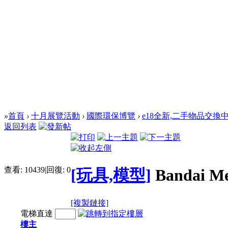
»
首頁
›
十月展覽活動
›
國際環保博覽
›
e18全新,二手物品交換
返回列表
查看:
10439
|
回復:
0
[玩具,模型]
Bandai
[複製鏈接]
電梯直達
樓主