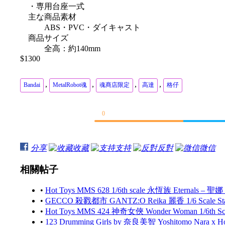
・専用台座一式
主な商品素材
ABS・PVC・ダイキャスト
商品サイズ
全高：約140mm
$1300
,
,
,
,
Bandai
MetalRobot魂
魂商店限定
高達
格仔
0
分享
收藏
支持
反對
微信
相關帖子
•
Hot Toys MMS 628 1/6th scale 永恆族 Eternals – 聖娜
•
GECCO 殺戮都市 GANTZ:O Reika 麗香 1/6 Scale S
•
Hot Toys MMS 424 神奇女俠 Wonder Woman 1/6th Scale
•
123 Drumming Girls by 奈良美智 Yoshitomo Nara x 