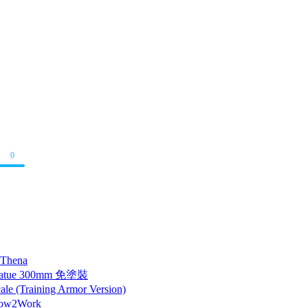
0
 Thena
tatue 300mm 免塗裝
 (Training Armor Version)
How2Work