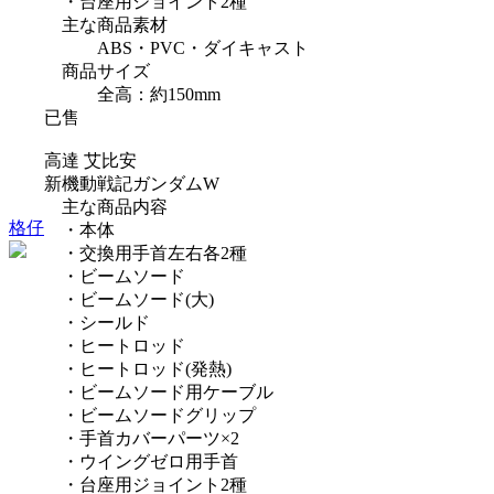
・台座用ジョイント2種
主な商品素材
ABS・PVC・ダイキャスト
商品サイズ
全高：約150mm
已售
高達 艾比安
新機動戦記ガンダムW
主な商品内容
格仔
・本体
・交換用手首左右各2種
・ビームソード
・ビームソード(大)
・シールド
・ヒートロッド
・ヒートロッド(発熱)
・ビームソード用ケーブル
・ビームソードグリップ
・手首カバーパーツ×2
・ウイングゼロ用手首
・台座用ジョイント2種