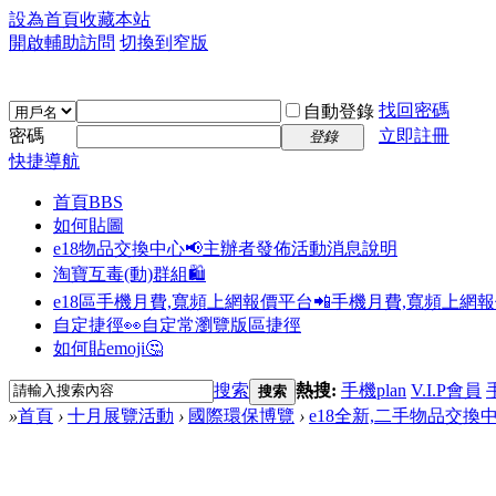
設為首頁
收藏本站
開啟輔助訪問
切換到窄版
找回密碼
自動登錄
密碼
立即註冊
登錄
快捷導航
首頁
BBS
如何貼圖
e18物品交換中心📢
主辦者發佈活動消息說明
淘寶互毒(動)群組🛍️
e18區手機月費,寬頻上網報價平台📲
手機月費,寬頻上網
自定捷徑👀
自定常瀏覽版區捷徑
如何貼emoji🤔
搜索
熱搜:
手機plan
V.I.P會員
搜索
»
首頁
›
十月展覽活動
›
國際環保博覽
›
e18全新,二手物品交換