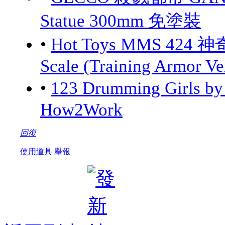
Statue 300mm 免塗裝
•
Hot Toys MMS 424 神
Scale (Training Armor Ve
•
123 Drumming Girls 
How2Work
回復
使用道具
舉報