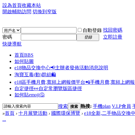
設為首頁
收藏本站
開啟輔助訪問
切換到窄版
找回密碼
自動登錄
密碼
立即註冊
登錄
快捷導航
首頁
BBS
如何貼圖
e18物品交換中心📢
主辦者發佈活動消息說明
淘寶互毒(動)群組🛍️
e18區手機月費,寬頻上網報價平台📲
手機月費,寬頻上網
自定捷徑👀
自定常瀏覽版區捷徑
如何貼emoji🤔
搜索
熱搜:
手機plan
V.I.P會員
搜索
»
首頁
›
十月展覽活動
›
國際環保博覽
›
e18全新,二手物品交換
...