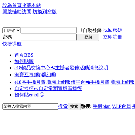
設為首頁
收藏本站
開啟輔助訪問
切換到窄版
找回密碼
自動登錄
密碼
立即註冊
登錄
快捷導航
首頁
BBS
如何貼圖
e18物品交換中心📢
主辦者發佈活動消息說明
淘寶互毒(動)群組🛍️
e18區手機月費,寬頻上網報價平台📲
手機月費,寬頻上網
自定捷徑👀
自定常瀏覽版區捷徑
如何貼emoji🤔
搜索
熱搜:
手機plan
V.I.P會員
搜索