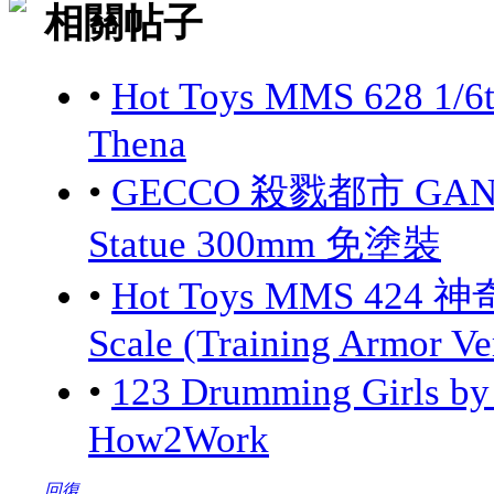
相關帖子
•
Hot Toys MMS 628 1/6
Thena
•
GECCO 殺戮都市 GANTZ:
Statue 300mm 免塗裝
•
Hot Toys MMS 424 神
Scale (Training Armor Ve
•
123 Drumming Girls 
How2Work
回復