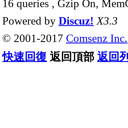
16 queries , Gzip On, Mem
Powered by
Discuz!
X3.3
© 2001-2017
Comsenz Inc.
快速回復
返回頂部
返回