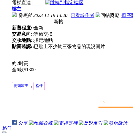
電梯直達
樓主
發表於 2023-12-19 13:20
|
只看該作者
|
倒序
新帖
新舊程度::
全新
交易意向::
等價交換
交收地點::
指定地點
貼圖確認::
已貼上不少於三張物品的現況圖片
約2吋高
全6款$1300
,
街頭霸王
格仔
0
分享
收藏
支持
反對
微信
格仔