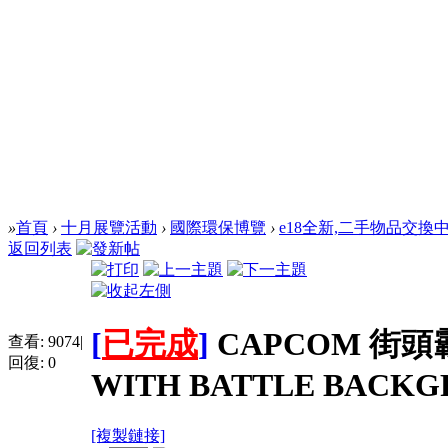
»
首頁
›
十月展覽活動
›
國際環保博覽
›
e18全新,二手物品交換
返回列表
[
已完成
]
CAPCOM 街頭霸
查看:
9074
|
回復:
0
WITH BATTLE BACK
[複製鏈接]