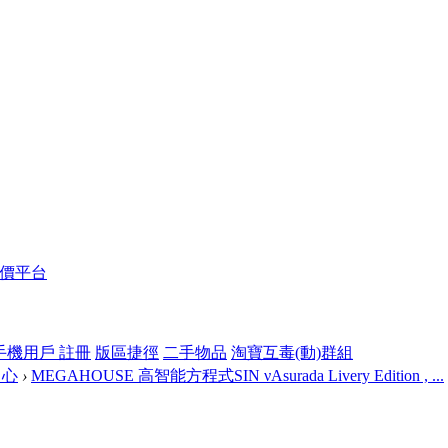
報價平台
手機用戶 註冊
版區捷徑
二手物品
淘寶互毒(動)群組
中心
›
MEGAHOUSE 高智能方程式SIN νAsurada Livery Edition , ...