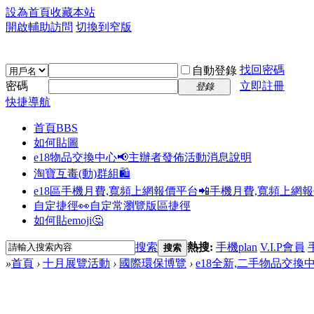
設為首頁
收藏本站
開啟輔助訪問
切換到窄版
找回密碼
自動登錄
密碼
立即註冊
登錄
快捷導航
首頁
BBS
如何貼圖
e18物品交換中心📢
主辦者發佈活動消息說明
淘寶互毒(動)群組🛍️
e18區手機月費,寬頻上網報價平台📲
手機月費,寬頻上網
自定捷徑👀
自定常瀏覽版區捷徑
如何貼emoji🤔
搜索
熱搜:
手機plan
V.I.P會員
搜索
»
首頁
›
十月展覽活動
›
國際環保博覽
›
e18全新,二手物品交換