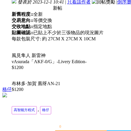
發表於 2023-12-1 10:41
|
只看該作者
|
倒序
新帖
新舊程度::
全新
交易意向::
等價交換
交收地點::
指定地點
貼圖確認::
已貼上不少於三張物品的現況圖片
每款包裝尺寸: 約 27CM X 27CM X 10CM
風見隼人 新雷神
νAsurada「AKF-0/G」-Livery Edition-
$1200
布林多·加賀 凰呀AN-21
格仔
$1200
,
高智能方程式
格仔
0