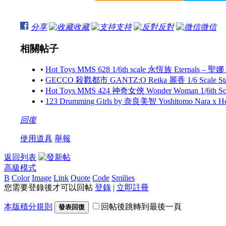
分享
收藏
支持
反對
微信
相關帖子
•
Hot Toys MMS 628 1/6th scale 永恆族 Eternals – 聖娜
•
GECCO 殺戮都市 GANTZ:O Reika 麗香 1/6 Scale S
•
Hot Toys MMS 424 神奇女俠 Wonder Woman 1/6th Scale
•
123 Drumming Girls by 奈良美智 Yoshitomo Nara x 
回復
使用道具
舉報
返回列表
高級模式
B
Color
Image
Link
Quote
Code
Smilies
您需要登錄後才可以回帖
登錄
|
立即註冊
本版積分規則
回帖後跳轉到最後一頁
發表回復