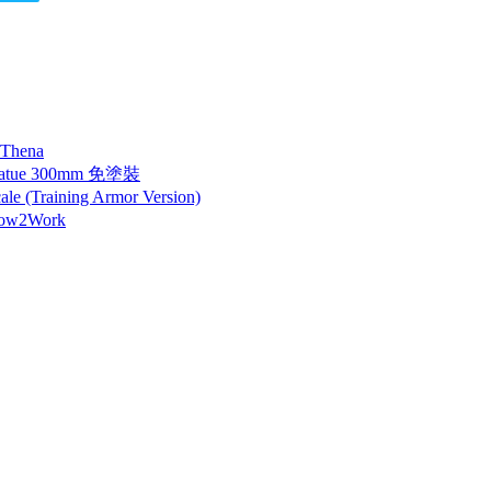
 Thena
tatue 300mm 免塗裝
 (Training Armor Version)
How2Work