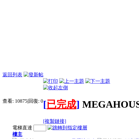
返回列表
查看:
10875
|
回復:
0
[
已完成
]
MEGAHOUSE
[複製鏈接]
電梯直達
樓主