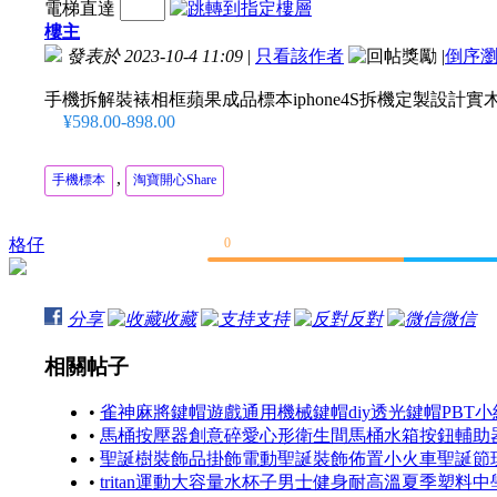
電梯直達
樓主
發表於 2023-10-4 11:09
|
只看該作者
|
倒序
手機拆解裝裱相框蘋果成品標本iphone4S拆機定製設計實
¥598.00-898.00
,
手機標本
淘寶開心Share
格仔
0
分享
收藏
支持
反對
微信
相關帖子
•
雀神麻將鍵帽遊戲通用機械鍵帽diy透光鍵帽PBT小紅
•
馬桶按壓器創意碎愛心形衛生間馬桶水箱按鈕輔助器時
•
聖誕樹裝飾品掛飾電動聖誕裝飾佈置小火車聖誕節玩具
•
tritan運動大容量水杯子男士健身耐高溫夏季塑料中學