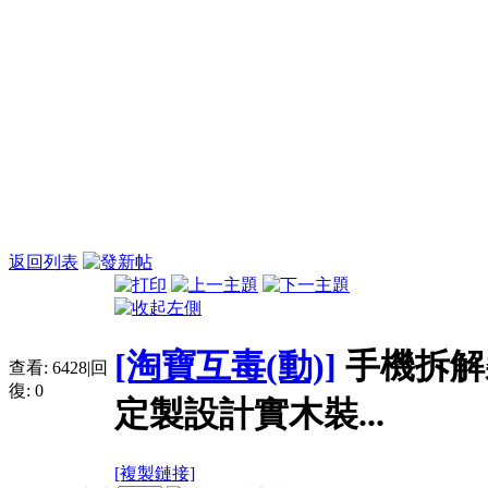
返回列表
[淘寶互毒(動)]
手機拆解
查看:
6428
|
回
復:
0
定製設計實木裝...
[複製鏈接]