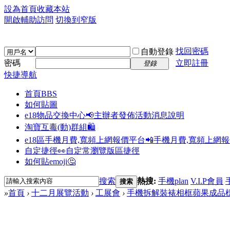
設為首頁
收藏本站
開啟輔助訪問
切換到窄版
找回密碼
自動登錄
密碼
立即註冊
登錄
快捷導航
首頁
BBS
如何貼圖
e18物品交換中心📢
主辦者發佈活動消息說明
淘寶互毒(動)群組🛍️
e18區手機月費,寬頻上網報價平台📲
手機月費,寬頻上網
自定捷徑👀
自定常瀏覽版區捷徑
如何貼emoji🤔
搜索
熱搜:
手機plan
V.I.P會員
搜索
»
首頁
›
十二月展覽活動
›
工展會
›
手機拆解裝裱相框蘋果成品標本i