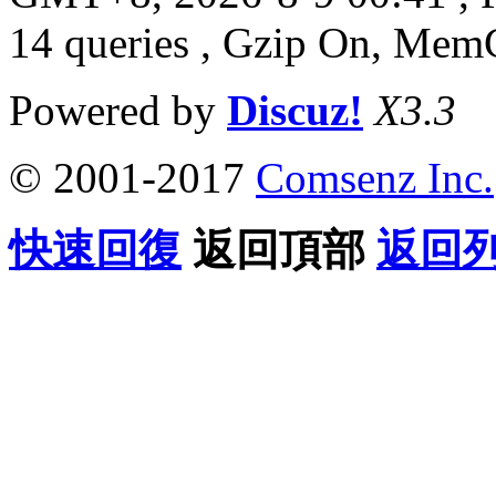
14 queries , Gzip On, Mem
Powered by
Discuz!
X3.3
© 2001-2017
Comsenz Inc.
快速回復
返回頂部
返回