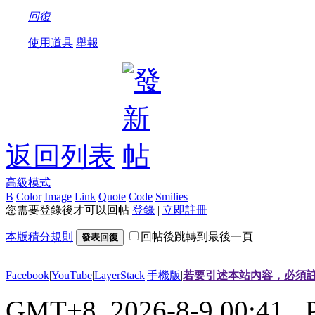
回復
使用道具
舉報
返回列表
高級模式
B
Color
Image
Link
Quote
Code
Smilies
您需要登錄後才可以回帖
登錄
|
立即註冊
本版積分規則
回帖後跳轉到最後一頁
發表回復
Facebook
|
YouTube
|
LayerStack
|
手機版
|
若要引述本站內容，必須註
GMT+8, 2026-8-9 00:41
, 