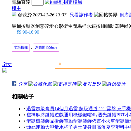
電梯直達
樓主
發表於 2023-11-26 13:37
|
只看該作者
|
倒序
馬桶按壓器創意碎愛心形衛生間馬桶水箱按鈕輔助器時尚
¥9.90-16.90
,
水箱按鈕
淘寶開心Share
宅女
0
分享
收藏
支持
反對
微信
相關帖子
•
迅雷超級會員14個月迅雷 超級通道 12T雲盤 充手
•
雀神麻將鍵帽遊戲通用機械鍵帽diy透光鍵帽PBT小紅
•
聖誕樹裝飾品掛飾電動聖誕裝飾佈置小火車聖誕節玩具
•
tritan運動大容量水杯子男士健身耐高溫夏季塑料中學