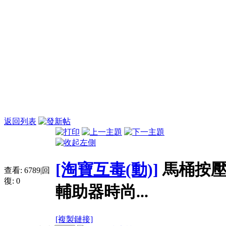
返回列表
[淘寶互毒(動)]
馬桶按
查看:
6789
|
回
復:
0
輔助器時尚...
[複製鏈接]