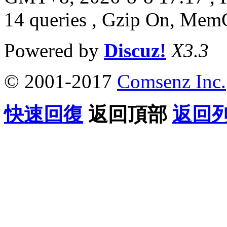
14 queries , Gzip On, Mem
Powered by
Discuz!
X3.3
© 2001-2017
Comsenz Inc.
快速回復
返回頂部
返回