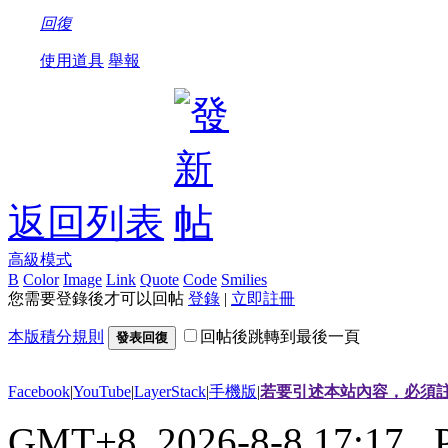
回復
使用道具
舉報
返回列表
高級模式
B
Color
Image
Link
Quote
Code
Smilies
您需要登錄後才可以回帖
登錄
|
立即註冊
本版積分規則
回帖後跳轉到最後一頁
發表回復
Facebook
|
YouTube
|
LayerStack
|
手機版
|
若要引述本站內容，必須註
GMT+8, 2026-8-8 17:17
, 