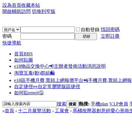
設為首頁
收藏本站
開啟輔助訪問
切換到窄版
找回密碼
自動登錄
密碼
立即註冊
登錄
快捷導航
首頁
BBS
如何貼圖
e18物品交換中心📢
主辦者發佈活動消息說明
淘寶互毒(動)群組🛍️
e18區手機月費,寬頻上網報價平台📲
手機月費,寬頻上網
自定捷徑👀
自定常瀏覽版區捷徑
如何貼emoji🤔
搜索
熱搜:
手機plan
V.I.P會員
搜索
»
首頁
›
十二月展覽活動
›
工展會
›
馬桶按壓器創意碎愛心形衛生間