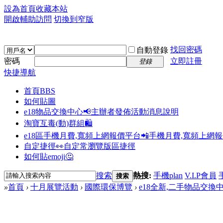
設為首頁
收藏本站
開啟輔助訪問
切換到窄版
找回密碼
自動登錄
密碼
立即註冊
登錄
快捷導航
首頁
BBS
如何貼圖
e18物品交換中心📢
主辦者發佈活動消息說明
淘寶互毒(動)群組🛍️
e18區手機月費,寬頻上網報價平台📲
手機月費,寬頻上網
自定捷徑👀
自定常瀏覽版區捷徑
如何貼emoji🤔
搜索
熱搜:
手機plan
V.I.P會員
搜索
»
首頁
›
十月展覽活動
›
國際環保博覽
›
e18全新,二手物品交換