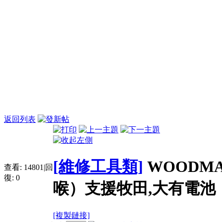
返回列表
[維修工具類]
WOODMA
查看:
14801
|
回
復:
0
喉）支援牧田,大有電池
[複製鏈接]