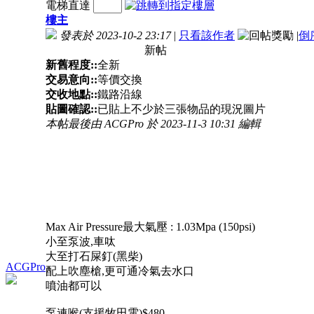
電梯直達
樓主
發表於 2023-10-2 23:17
|
只看該作者
|
倒
新帖
新舊程度::
全新
交易意向::
等價交換
交收地點::
鐵路沿線
貼圖確認::
已貼上不少於三張物品的現況圖片
本帖最後由 ACGPro 於 2023-11-3 10:31 編輯
Max Air Pressure最大氣壓 : 1.03Mpa (150psi)
小至泵波,車呔
大至打石屎釘(黑柴)
ACGPro
配上吹塵槍,更可通冷氣去水口
噴油都可以
泵連喉(支援牧田電)$480