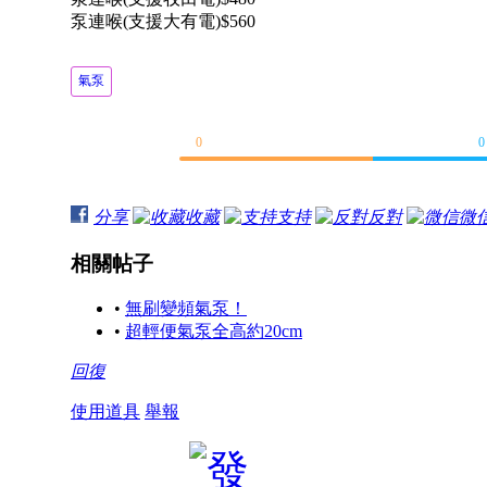
泵連喉(支援大有電)$560
氣泵
0
0
分享
收藏
支持
反對
微
相關帖子
•
無刷變頻氣泵！
•
超輕便氣泵全高約20cm
回復
使用道具
舉報