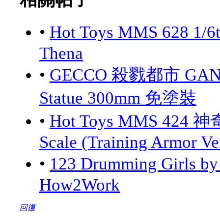
•
Hot Toys MMS 628 1/6
Thena
•
GECCO 殺戮都市 GANTZ:
Statue 300mm 免塗裝
•
Hot Toys MMS 424 神
Scale (Training Armor Ve
•
123 Drumming Girls 
How2Work
回復