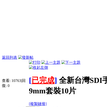
返回列表
[
已完成
]
全新台灣SD
查看:
10763
|
回
復:
0
9mm套裝10片
[複製鏈接]