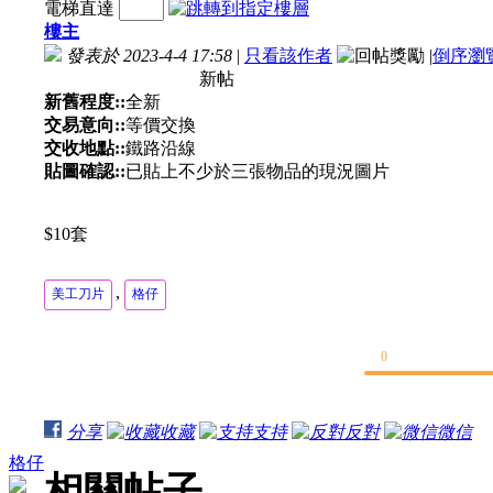
電梯直達
樓主
發表於 2023-4-4 17:58
|
只看該作者
|
倒序瀏
新帖
新舊程度::
全新
交易意向::
等價交換
交收地點::
鐵路沿線
貼圖確認::
已貼上不少於三張物品的現況圖片
$10套
,
美工刀片
格仔
0
分享
收藏
支持
反對
微信
格仔
相關帖子