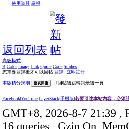
使用道具
舉報
返回列表
高級模式
B
Color
Image
Link
Quote
Code
Smilies
您需要登錄後才可以回帖
登錄
|
立即註冊
本版積分規則
回帖後跳轉到最後一頁
發表回復
Facebook
|
YouTube
|
LayerStack
|
手機版
|
若要引述本站內容，必須註
GMT+8, 2026-8-7 21:39
, 
16 queries , Gzip On, Mem