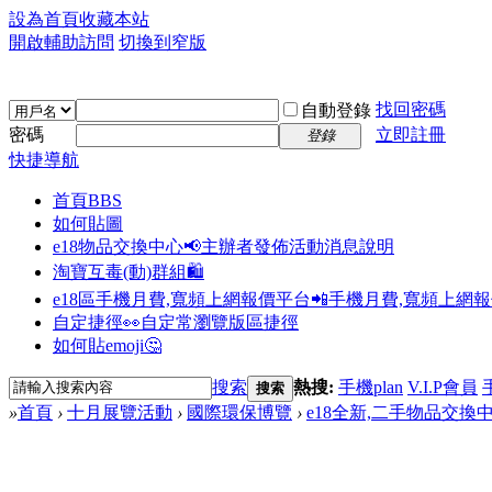
設為首頁
收藏本站
開啟輔助訪問
切換到窄版
找回密碼
自動登錄
密碼
立即註冊
登錄
快捷導航
首頁
BBS
如何貼圖
e18物品交換中心📢
主辦者發佈活動消息說明
淘寶互毒(動)群組🛍️
e18區手機月費,寬頻上網報價平台📲
手機月費,寬頻上網
自定捷徑👀
自定常瀏覽版區捷徑
如何貼emoji🤔
搜索
熱搜:
手機plan
V.I.P會員
搜索
»
首頁
›
十月展覽活動
›
國際環保博覽
›
e18全新,二手物品交換