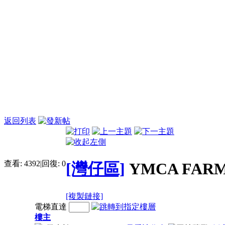
返回列表
查看:
4392
|
回復:
0
[灣仔區]
YMCA FA
[複製鏈接]
電梯直達
樓主