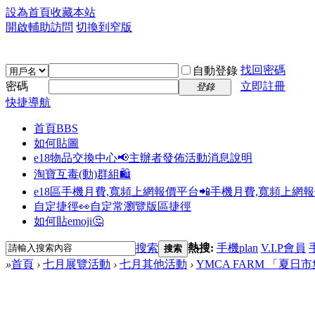
設為首頁
收藏本站
開啟輔助訪問
切換到窄版
找回密碼
自動登錄
密碼
立即註冊
登錄
快捷導航
首頁
BBS
如何貼圖
e18物品交換中心📢
主辦者發佈活動消息說明
淘寶互毒(動)群組🛍️
e18區手機月費,寬頻上網報價平台📲
手機月費,寬頻上網
自定捷徑👀
自定常瀏覽版區捷徑
如何貼emoji🤔
搜索
熱搜:
手機plan
V.I.P會員
搜索
»
首頁
›
七月展覽活動
›
七月其他活動
›
YMCA FARM 「夏日