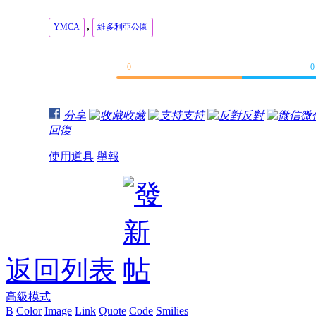
,
YMCA
維多利亞公園
0
0
分享
收藏
支持
反對
微
回復
使用道具
舉報
返回列表
高級模式
B
Color
Image
Link
Quote
Code
Smilies