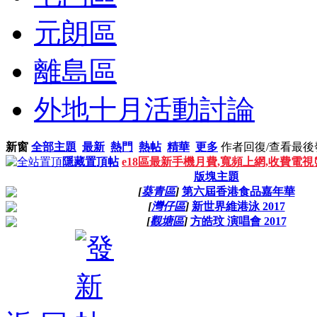
元朗區
離島區
外地十月活動討論
新窗
全部主題
最新
熱門
熱帖
精華
更多
作者
回復/查看
最後
隱藏置頂帖
e18區最新手機月費,寬頻上網,收費電
版塊主題
[
葵青區
]
第六屆香港食品嘉年華
[
灣仔區
]
新世界維港泳 2017
[
觀塘區
]
方皓玟 演唱會 2017