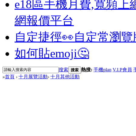
e18區手機月費,寬頻上
網報價平台
自定捷徑👀
自定常瀏覽
如何貼emoji🤔
搜索
熱搜:
手機plan
V.I.P會員
搜索
»
首頁
›
十月展覽活動
›
十月其他活動