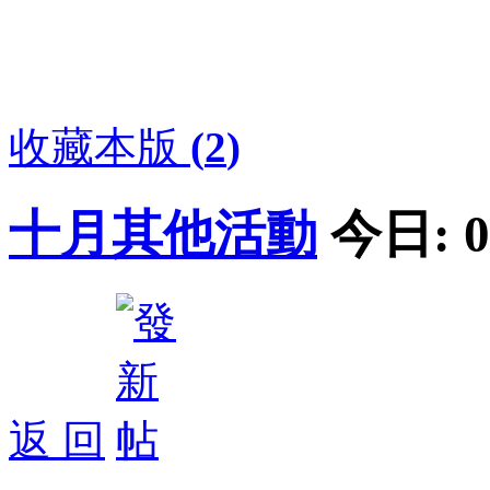
收藏本版
(
2
)
十月其他活動
今日:
0
返 回