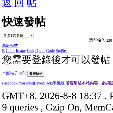
返 回
快速發帖
還可輸入
120
高級模式
B
Color
Image
Link
Quote
Code
Smilies
您需要登錄後才可以發帖
本版積分規則
發表帖子
Facebook
|
YouTube
|
LayerStack
|
手機版
|
若要引述本站內容，必須註
GMT+8, 2026-8-8 18:37
, 
9 queries , Gzip On, MemC