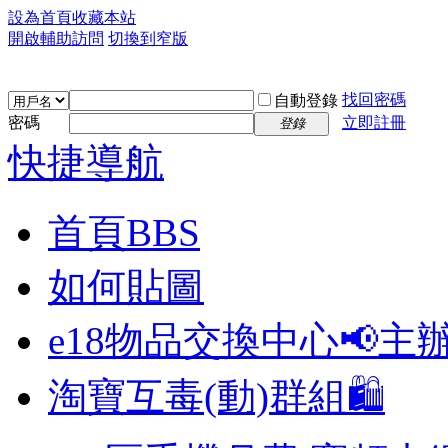
設為首頁
收藏本站
開啟輔助訪問
切換到窄版
找回密碼
自動登錄
密碼
立即註冊
登錄
快捷導航
首頁
BBS
如何貼圖
e18物品交換中心📢
主
淘寶互毒(動)群組🛍️