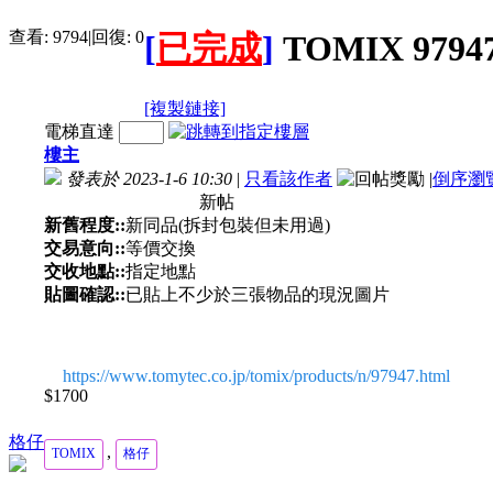
查看:
9794
|
回復:
0
[
已完成
]
TOMIX 97
[複製鏈接]
電梯直達
樓主
發表於 2023-1-6 10:30
|
只看該作者
|
倒序瀏
新帖
新舊程度::
新同品(拆封包裝但未用過)
交易意向::
等價交換
交收地點::
指定地點
貼圖確認::
已貼上不少於三張物品的現況圖片
https://www.tomytec.co.jp/tomix/products/n/97947.html
$1700
格仔
,
TOMIX
格仔