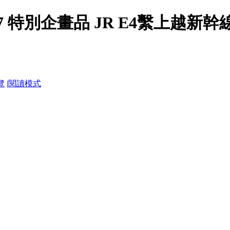
947 特別企畫品 JR E4繫上越新
覽
|
閱讀模式