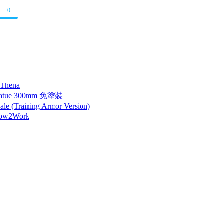
0
 Thena
tatue 300mm 免塗裝
 (Training Armor Version)
How2Work