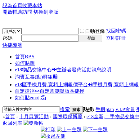
設為首頁
收藏本站
開啟輔助訪問
切換到窄版
找回密碼
自動登錄
密碼
立即註冊
登錄
快捷導航
首頁
BBS
如何貼圖
e18物品交換中心📢
主辦者發佈活動消息說明
淘寶互毒(動)群組🛍️
e18區手機月費,寬頻上網報價平台📲
手機月費,寬頻上網
自定捷徑👀
自定常瀏覽版區捷徑
如何貼emoji🤔
搜索
熱搜:
手機plan
V.I.P會員
搜索
»
首頁
›
十月展覽活動
›
國際環保博覽
›
e18全新,二手物品交換
返回列表