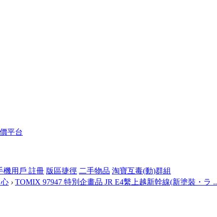
報價平台
手機用戶 註冊
版區捷徑
二手物品
淘寶互毒(動)群組
中心
›
TOMIX 97947 特別企畫品 JR E4繫上越新幹線(新塗裝・ラ ..