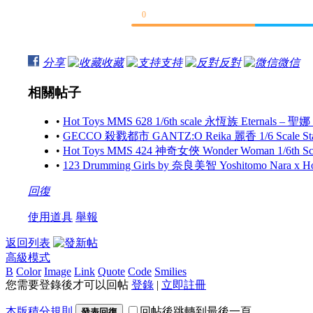
0
分享
收藏
支持
反對
微信
相關帖子
•
Hot Toys MMS 628 1/6th scale 永恆族 Eternals – 聖娜
•
GECCO 殺戮都市 GANTZ:O Reika 麗香 1/6 Scale S
•
Hot Toys MMS 424 神奇女俠 Wonder Woman 1/6th Scale
•
123 Drumming Girls by 奈良美智 Yoshitomo Nara x 
回復
使用道具
舉報
返回列表
高級模式
B
Color
Image
Link
Quote
Code
Smilies
您需要登錄後才可以回帖
登錄
|
立即註冊
本版積分規則
回帖後跳轉到最後一頁
發表回復