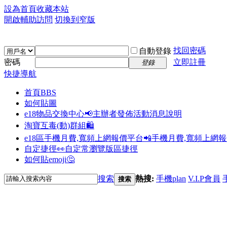
設為首頁
收藏本站
開啟輔助訪問
切換到窄版
找回密碼
自動登錄
密碼
立即註冊
登錄
快捷導航
首頁
BBS
如何貼圖
e18物品交換中心📢
主辦者發佈活動消息說明
淘寶互毒(動)群組🛍️
e18區手機月費,寬頻上網報價平台📲
手機月費,寬頻上網
自定捷徑👀
自定常瀏覽版區捷徑
如何貼emoji🤔
搜索
熱搜:
手機plan
V.I.P會員
搜索