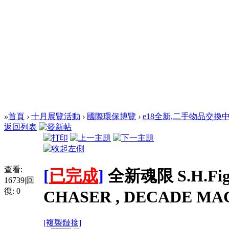
»
首頁
›
十月展覽活動
›
國際環保博覽
›
e18全新,二手物品交換
返回列表
查看:
[
已完成
]
全新魂限 S.H.Fig
16739
|
回
復:
0
CHASER , DECADE MA
[複製鏈接]