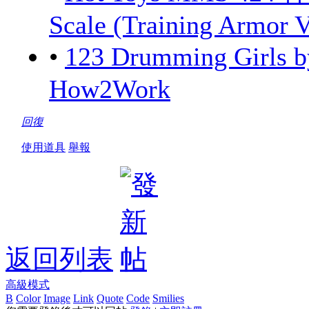
Scale (Training Armor V
•
123 Drumming Girls
How2Work
回復
使用道具
舉報
返回列表
高級模式
B
Color
Image
Link
Quote
Code
Smilies