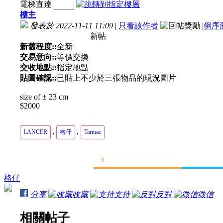
電梯直達
樓主
發表於 2022-11-11 11:09
|
只看該作者
|
倒序
新帖
新舊程度::
全新
交易意向::
等價交換
交收地點::
指定地點
貼圖確認::
已貼上不少於三張物品的現況圖片
size of ± 23 cm
$2000
,
,
LANCER
格仔
Tarmac
0
格仔
分享
收藏
支持
反對
微信
相關帖子