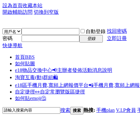
設為首頁
收藏本站
開啟輔助訪問
切換到窄版
找回密碼
自動登錄
密碼
立即註冊
登錄
快捷導航
首頁
BBS
如何貼圖
e18物品交換中心📢
主辦者發佈活動消息說明
淘寶互毒(動)群組🛍️
e18區手機月費,寬頻上網報價平台📲
手機月費,寬頻上網
自定捷徑👀
自定常瀏覽版區捷徑
如何貼emoji🤔
搜索
熱搜:
手機plan
V.I.P會員
搜索