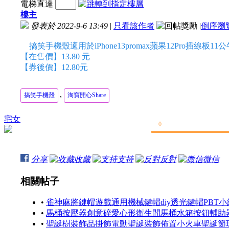
電梯直達
樓主
發表於 2022-9-6 13:49
|
只看該作者
|
倒序瀏
搞笑手機殼適用於iPhone13promax蘋果12Pro插線板1
【在售價】13.80 元
【券後價】12.80元
,
搞笑手機殼
淘寶開心Share
宅女
0
分享
收藏
支持
反對
微信
相關帖子
•
雀神麻將鍵帽遊戲通用機械鍵帽diy透光鍵帽PBT小紅
•
馬桶按壓器創意碎愛心形衛生間馬桶水箱按鈕輔助器時
•
聖誕樹裝飾品掛飾電動聖誕裝飾佈置小火車聖誕節玩具