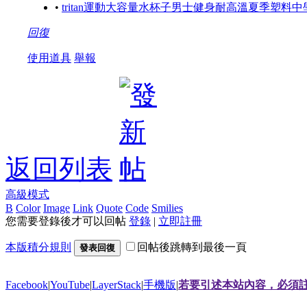
•
tritan運動大容量水杯子男士健身耐高溫夏季塑料中學
回復
使用道具
舉報
返回列表
高級模式
B
Color
Image
Link
Quote
Code
Smilies
您需要登錄後才可以回帖
登錄
|
立即註冊
本版積分規則
回帖後跳轉到最後一頁
發表回復
Facebook
|
YouTube
|
LayerStack
|
手機版
|
若要引述本站內容，必須註