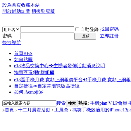
設為首頁
收藏本站
開啟輔助訪問
切換到窄版
找回密碼
自動登錄
密碼
立即註冊
登錄
快捷導航
首頁
BBS
如何貼圖
e18物品交換中心📢
主辦者發佈活動消息說明
淘寶互毒(動)群組🛍️
e18區手機月費,寬頻上網報價平台📲
手機月費,寬頻上網
自定捷徑👀
自定常瀏覽版區捷徑
如何貼emoji🤔
搜索
熱搜:
手機plan
V.I.P會員
搜索
»
首頁
›
十二月展覽活動
›
工展會
›
搞笑手機殼適用於iPhone13pro