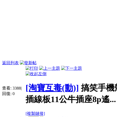
返回列表
[淘寶互毒(動)]
搞笑手機殼適
查看:
3388
|
回復:
0
插線板11公牛插座8p遙...
[複製鏈接]