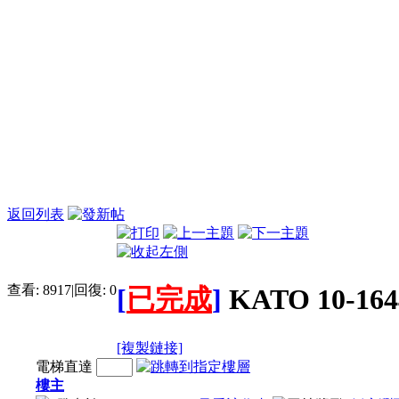
返回列表
查看:
8917
|
回復:
0
[
已完成
]
KATO 10
[複製鏈接]
電梯直達
樓主