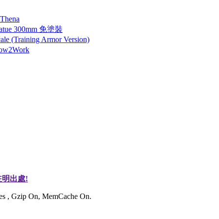
 Thena
tatue 300mm 免塗裝
 (Training Armor Version)
How2Work
明出處!
ries , Gzip On, MemCache On.