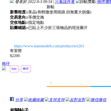
發表於 2022-9-3 09:54
|
只看該作者
|
倒序瀏
新帖
新舊程度::
美品(有輕微使用痕跡,但無重大損傷)
交易意向::
等價交換
交收地點::
指定地點
貼圖確認::
已貼上不少於三張物品的現況圖片
https://www.katomodels.com/product/n/e261
有室燈
$2200
格仔
,
kato
格仔
0
分享
收藏
支持
反對
微信
相關帖子