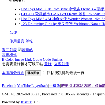
•
Hot Toys MMS 628 1/6th scale 永恆族 Eternals – 聖娜
•
GECCO 殺戮都市 GANTZ:O Reika 麗香 1/6 Scale S
•
Hot Toys MMS 424 神奇女俠 Wonder Woman 1/6th Scale
•
123 Drumming Girls by 奈良美智 Yoshitomo Nara x 
回復
使用道具
舉報
返回列表
高級模式
B
Color
Image
Link
Quote
Code
Smilies
您需要登錄後才可以回帖
登錄
|
立即註冊
本版積分規則
回帖後跳轉到最後一頁
發表回復
Facebook
|
YouTube
|
LayerStack
|
手機版
|
若要引述本站內容，必須註
GMT+8, 2026-8-8 06:21
, Processed in 0.105592 second(s), 17 que
Powered by
Discuz!
X3.3