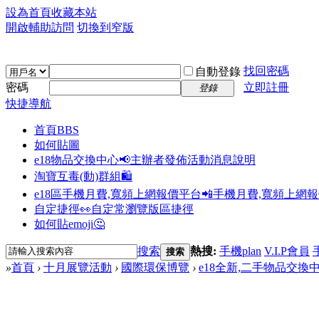
設為首頁
收藏本站
開啟輔助訪問
切換到窄版
找回密碼
自動登錄
密碼
立即註冊
登錄
快捷導航
首頁
BBS
如何貼圖
e18物品交換中心📢
主辦者發佈活動消息說明
淘寶互毒(動)群組🛍️
e18區手機月費,寬頻上網報價平台📲
手機月費,寬頻上網
自定捷徑👀
自定常瀏覽版區捷徑
如何貼emoji🤔
搜索
熱搜:
手機plan
V.I.P會員
搜索
»
首頁
›
十月展覽活動
›
國際環保博覽
›
e18全新,二手物品交換