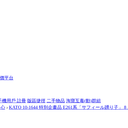
報價平台
手機用戶 註冊
版區捷徑
二手物品
淘寶互毒(動)群組
中心
›
KATO 10-1644 特別企畫品 E261系「サフィール踴り子」 8 ..