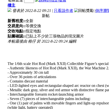
電梯直達
樓主
發表於 2022-8-22 09:21
|
只看該作者
|
倒序瀏
新帖
新舊程度::
全新
交易意向::
等價交換
交收地點::
指定地點
貼圖確認::
已貼上不少於三張物品的現況圖片
本帖最後由 格仔 於 2022-8-22 09:24 編輯
The 1/6th scale Hot Rod (Mark XXII) Collectible Figure’s special 
- Authentic likeness of Hot Rod (Mark XXII), the War Machine 2.
- Approximately 30 cm tall
- Over 36 points of articulations
- Contains diecast material
- LED-lighted eyes and rectangular-shaped arc reactor on chest (wh
- Metallic dark gray, silver and red armor with distinctive flame pa
- Interchangeable forearm rocket-launching armor
- Seven (7) pieces of interchangeable palms including:
- One (1) pair of palms with movable fingers and light-up repulsor
(white light, battery operated)