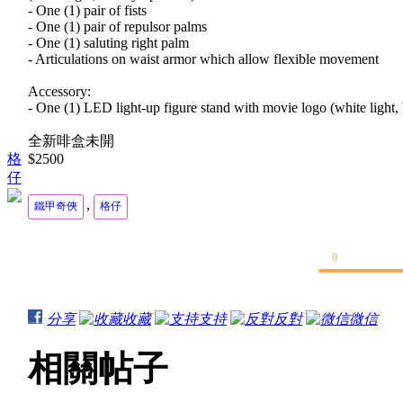
- One (1) pair of fists
- One (1) pair of repulsor palms
- One (1) saluting right palm
- Articulations on waist armor which allow flexible movement
Accessory:
- One (1) LED light-up figure stand with movie logo (white light, 
全新啡盒未開
格
$2500
仔
,
鐵甲奇俠
格仔
0
分享
收藏
支持
反對
微信
相關帖子