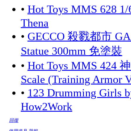
•
Hot Toys MMS 628 1/
Thena
•
GECCO 殺戮都市 GANTZ
Statue 300mm 免塗裝
•
Hot Toys MMS 424 
Scale (Training Armor V
•
123 Drumming Girls
How2Work
回復