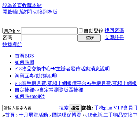
設為首頁
收藏本站
開啟輔助訪問
切換到窄版
找回密碼
自動登錄
密碼
立即註冊
登錄
快捷導航
首頁
BBS
如何貼圖
e18物品交換中心📢
主辦者發佈活動消息說明
淘寶互毒(動)群組🛍️
e18區手機月費,寬頻上網報價平台📲
手機月費,寬頻上網
自定捷徑👀
自定常瀏覽版區捷徑
如何貼emoji🤔
搜索
熱搜:
手機plan
V.I.P會員
搜索
»
首頁
›
十月展覽活動
›
國際環保博覽
›
e18全新,二手物品交換