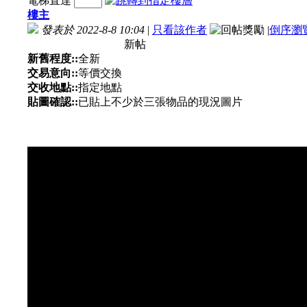
電梯直達
樓主
發表於 2022-8-8 10:04
|
只看該作者
|
倒序瀏
新帖
新舊程度::
全新
交易意向::
等價交換
交收地點::
指定地點
貼圖確認::
已貼上不少於三張物品的現況圖片