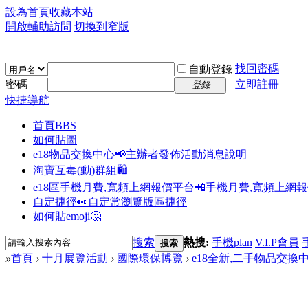
設為首頁
收藏本站
開啟輔助訪問
切換到窄版
找回密碼
自動登錄
密碼
立即註冊
登錄
快捷導航
首頁
BBS
如何貼圖
e18物品交換中心📢
主辦者發佈活動消息說明
淘寶互毒(動)群組🛍️
e18區手機月費,寬頻上網報價平台📲
手機月費,寬頻上網
自定捷徑👀
自定常瀏覽版區捷徑
如何貼emoji🤔
搜索
熱搜:
手機plan
V.I.P會員
搜索
»
首頁
›
十月展覽活動
›
國際環保博覽
›
e18全新,二手物品交換