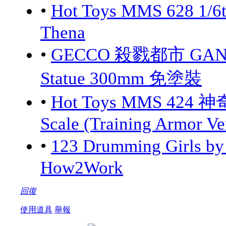
•
Hot Toys MMS 628 1/6
Thena
•
GECCO 殺戮都市 GANTZ:
Statue 300mm 免塗裝
•
Hot Toys MMS 424 神
Scale (Training Armor Ve
•
123 Drumming Girls 
How2Work
回復
使用道具
舉報