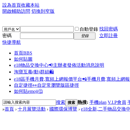
設為首頁
收藏本站
開啟輔助訪問
切換到窄版
找回密碼
自動登錄
密碼
立即註冊
登錄
快捷導航
首頁
BBS
如何貼圖
e18物品交換中心📢
主辦者發佈活動消息說明
淘寶互毒(動)群組🛍️
e18區手機月費,寬頻上網報價平台📲
手機月費,寬頻上網
自定捷徑👀
自定常瀏覽版區捷徑
如何貼emoji🤔
搜索
熱搜:
手機plan
V.I.P會員
搜索
»
首頁
›
十月展覽活動
›
國際環保博覽
›
e18全新,二手物品交換