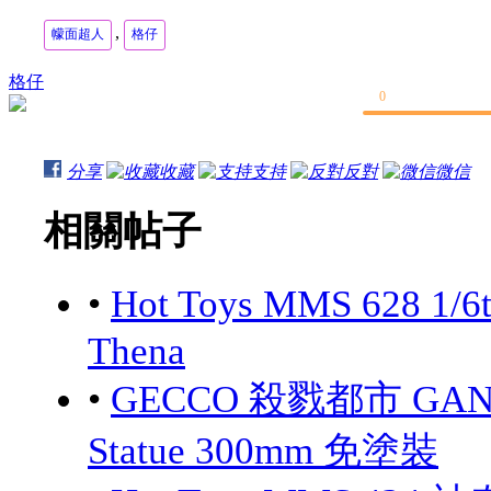
,
幪面超人
格仔
格仔
0
分享
收藏
支持
反對
微信
相關帖子
•
Hot Toys MMS 628 1/6
Thena
•
GECCO 殺戮都市 GANTZ:
Statue 300mm 免塗裝