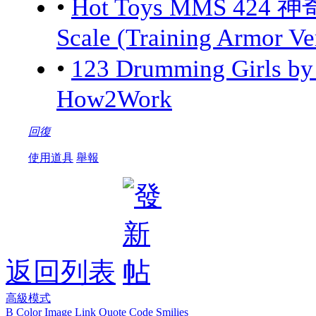
•
Hot Toys MMS 424 神
Scale (Training Armor Ve
•
123 Drumming Girls 
How2Work
回復
使用道具
舉報
返回列表
高級模式
B
Color
Image
Link
Quote
Code
Smilies