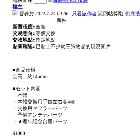
電梯直達
樓主
發表於 2022-7-24 09:06
|
只看該作者
|
倒序
新帖
新舊程度::
全新
交易意向::
等價交換
交收地點::
指定地點
貼圖確認::
已貼上不少於三張物品的現況圖片
■商品仕様
全高：約145mm
■セット內容
・本體
・本體交換用手首左右各4種
・交換用マフラーパーツ
・予備アンテナパーツ
・50週年記念台座パーツ
$1000