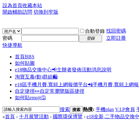
設為首頁
收藏本站
開啟輔助訪問
切換到窄版
找回密碼
自動登錄
密碼
立即註冊
登錄
快捷導航
首頁
BBS
如何貼圖
e18物品交換中心📢
主辦者發佈活動消息說明
淘寶互毒(動)群組🛍️
e18區手機月費,寬頻上網報價平台📲
手機月費,寬頻上網
自定捷徑👀
自定常瀏覽版區捷徑
如何貼emoji🤔
搜索
熱搜:
手機plan
V.I.P會員
搜索
»
首頁
›
十月展覽活動
›
國際環保博覽
›
e18全新,二手物品交換