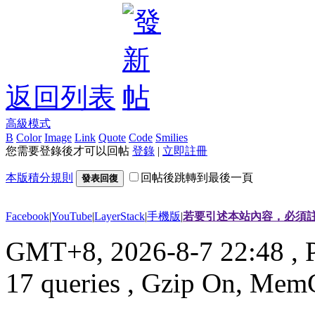
返回列表
高級模式
B
Color
Image
Link
Quote
Code
Smilies
您需要登錄後才可以回帖
登錄
|
立即註冊
本版積分規則
回帖後跳轉到最後一頁
發表回復
Facebook
|
YouTube
|
LayerStack
|
手機版
|
若要引述本站內容，必須註
GMT+8, 2026-8-7 22:48
, 
17 queries , Gzip On, Mem