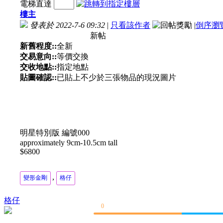
電梯直達
樓主
發表於 2022-7-6 09:32
|
只看該作者
|
倒序瀏
新帖
新舊程度::
全新
交易意向::
等價交換
交收地點::
指定地點
貼圖確認::
已貼上不少於三張物品的現況圖片
明星特別版 編號000
approximately 9cm-10.5cm tall
$6800
,
變形金剛
格仔
格仔
0