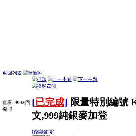
返回列表
[
已完成
]
限量特別編號 KI
查看:
9902
|
回
復:
0
文,999純銀麥加登
[複製鏈接]