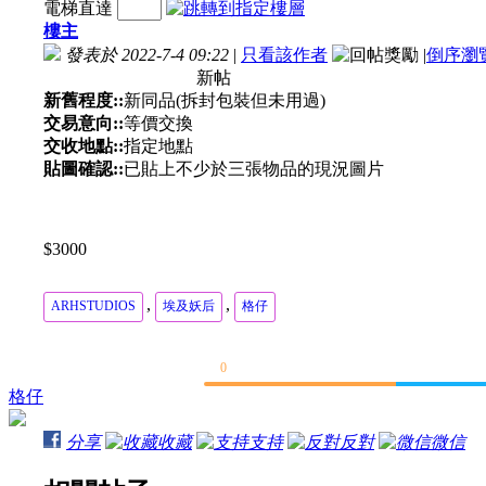
電梯直達
樓主
發表於 2022-7-4 09:22
|
只看該作者
|
倒序瀏
新帖
新舊程度::
新同品(拆封包裝但未用過)
交易意向::
等價交換
交收地點::
指定地點
貼圖確認::
已貼上不少於三張物品的現況圖片
$3000
,
,
ARHSTUDIOS
埃及妖后
格仔
0
格仔
分享
收藏
支持
反對
微信