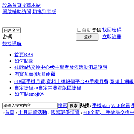
設為首頁
收藏本站
開啟輔助訪問
切換到窄版
找回密碼
自動登錄
密碼
立即註冊
登錄
快捷導航
首頁
BBS
如何貼圖
e18物品交換中心📢
主辦者發佈活動消息說明
淘寶互毒(動)群組🛍️
e18區手機月費,寬頻上網報價平台📲
手機月費,寬頻上網
自定捷徑👀
自定常瀏覽版區捷徑
如何貼emoji🤔
搜索
熱搜:
手機plan
V.I.P會員
搜索
»
首頁
›
十月展覽活動
›
國際環保博覽
›
e18全新,二手物品交換