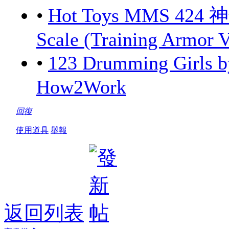
•
Hot Toys MMS 424 
Scale (Training Armor V
•
123 Drumming Girls
How2Work
回復
使用道具
舉報
返回列表