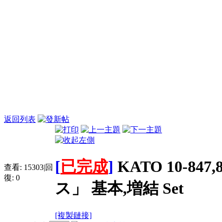
返回列表
[
已完成
]
KATO 10-84
查看:
15303
|
回
復:
0
ス」 基本,増結 Set
[複製鏈接]