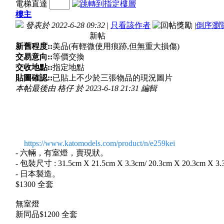
電梯直達
樓主
發表於 2022-6-28 09:32
|
只看該作者
|
倒序瀏
新帖
新舊程度::
美品(有輕微使用痕跡,但無重大損傷)
交易意向::
等價交換
交收地點::
指定地點
貼圖確認::
已貼上不少於三張物品的現況圖片
本帖最後由 格仔 於 2023-6-18 21:31 編輯
https://www.katomodels.com/product/n/e259kei
- 六輛，有室燈，賣現狀。
- 包裝尺寸 : 31.5cm X 21.5cm X 3.3cm/ 20.3cm X 20.3cm X 3.
- 日本製造。
$1300 全套
無室燈
新同品$1200 全套