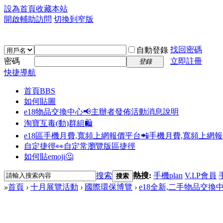
設為首頁
收藏本站
開啟輔助訪問
切換到窄版
找回密碼
自動登錄
密碼
立即註冊
登錄
快捷導航
首頁
BBS
如何貼圖
e18物品交換中心📢
主辦者發佈活動消息說明
淘寶互毒(動)群組🛍️
e18區手機月費,寬頻上網報價平台📲
手機月費,寬頻上網
自定捷徑👀
自定常瀏覽版區捷徑
如何貼emoji🤔
搜索
熱搜:
手機plan
V.I.P會員
搜索
»
首頁
›
十月展覽活動
›
國際環保博覽
›
e18全新,二手物品交換