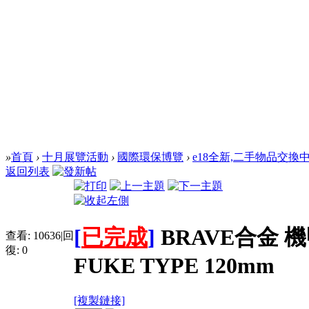
»
首頁
›
十月展覽活動
›
國際環保博覽
›
e18全新,二手物品交換
返回列表
[
已完成
]
BRAVE合金 機
查看:
10636
|
回
復:
0
FUKE TYPE 120mm
[複製鏈接]