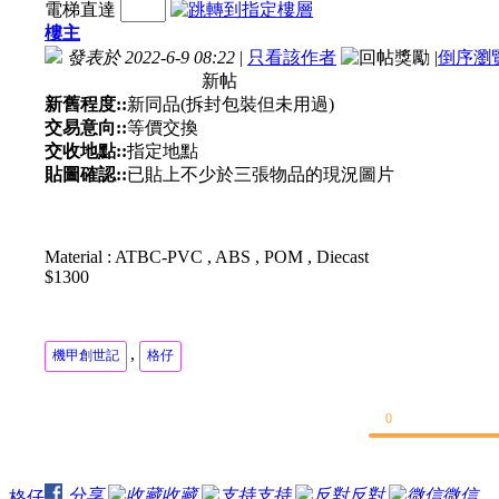
電梯直達
樓主
發表於 2022-6-9 08:22
|
只看該作者
|
倒序瀏
新帖
新舊程度::
新同品(拆封包裝但未用過)
交易意向::
等價交換
交收地點::
指定地點
貼圖確認::
已貼上不少於三張物品的現況圖片
Material : ATBC-PVC , ABS , POM , Diecast
$1300
,
機甲創世記
格仔
0
分享
收藏
支持
反對
微信
格仔