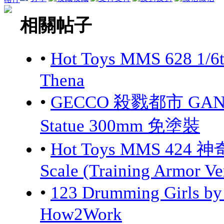
相關帖子
•
Hot Toys MMS 628 1/6
Thena
•
GECCO 殺戮都市 GANTZ:
Statue 300mm 免塗裝
•
Hot Toys MMS 424 神
Scale (Training Armor Ve
•
123 Drumming Girls 
How2Work