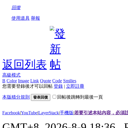
回復
使用道具
舉報
返回列表
高級模式
B
Color
Image
Link
Quote
Code
Smilies
您需要登錄後才可以回帖
登錄
|
立即註冊
本版積分規則
回帖後跳轉到最後一頁
發表回復
Facebook
|
YouTube
|
LayerStack
|
手機版
|
若要引述本站內容，必須註
GMT+8, 2026-8-9 18:36
, 