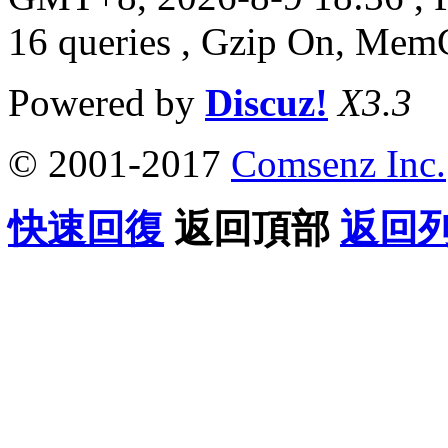
16 queries , Gzip On, Mem
Powered by
Discuz!
X3.3
© 2001-2017
Comsenz Inc.
快速回復
返回頂部
返回