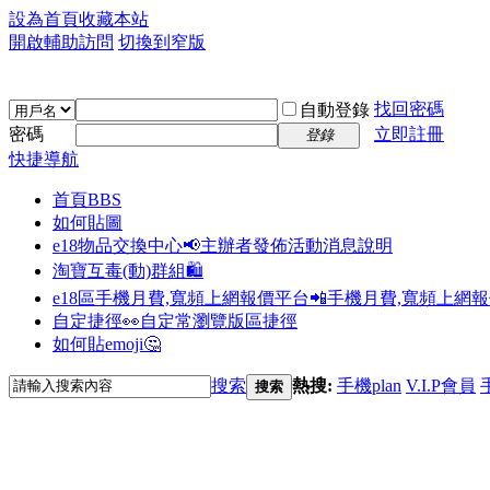
設為首頁
收藏本站
開啟輔助訪問
切換到窄版
找回密碼
自動登錄
密碼
立即註冊
登錄
快捷導航
首頁
BBS
如何貼圖
e18物品交換中心📢
主辦者發佈活動消息說明
淘寶互毒(動)群組🛍️
e18區手機月費,寬頻上網報價平台📲
手機月費,寬頻上網
自定捷徑👀
自定常瀏覽版區捷徑
如何貼emoji🤔
搜索
熱搜:
手機plan
V.I.P會員
搜索