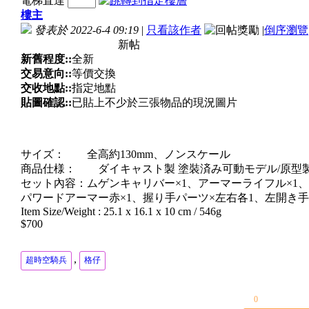
電梯直達
樓主
發表於 2022-6-4 09:19
|
只看該作者
|
倒序瀏覽
新帖
新舊程度::
全新
交易意向::
等價交換
交收地點::
指定地點
貼圖確認::
已貼上不少於三張物品的現況圖片
サイズ： 全高約130mm、ノンスケール
商品仕様： ダイキャスト製 塗裝済み可動モデル/原型製作
セット內容：ムゲンキャリバー×1、アーマーライフル×1
パワードアーマー赤×1、握り手パーツ×左右各1、左開き手
Item Size/Weight : 25.1 x 16.1 x 10 cm / 546g
$700
,
超時空騎兵
格仔
0