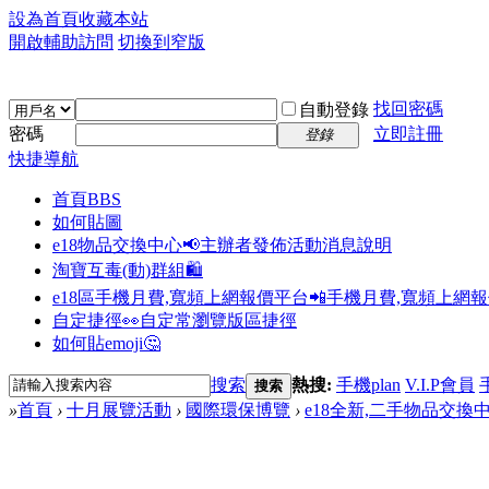
設為首頁
收藏本站
開啟輔助訪問
切換到窄版
找回密碼
自動登錄
密碼
立即註冊
登錄
快捷導航
首頁
BBS
如何貼圖
e18物品交換中心📢
主辦者發佈活動消息說明
淘寶互毒(動)群組🛍️
e18區手機月費,寬頻上網報價平台📲
手機月費,寬頻上網
自定捷徑👀
自定常瀏覽版區捷徑
如何貼emoji🤔
搜索
熱搜:
手機plan
V.I.P會員
搜索
»
首頁
›
十月展覽活動
›
國際環保博覽
›
e18全新,二手物品交換