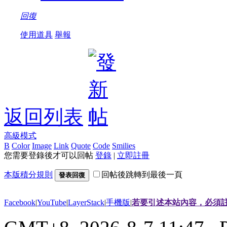
回復
使用道具
舉報
返回列表
高級模式
B
Color
Image
Link
Quote
Code
Smilies
您需要登錄後才可以回帖
登錄
|
立即註冊
本版積分規則
回帖後跳轉到最後一頁
發表回復
Facebook
|
YouTube
|
LayerStack
|
手機版
|
若要引述本站內容，必須註