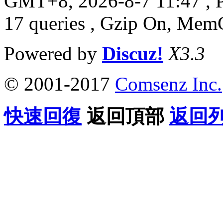
GMT+8, 2026-8-7 11:47
, 
17 queries , Gzip On, Mem
Powered by
Discuz!
X3.3
© 2001-2017
Comsenz Inc.
快速回復
返回頂部
返回