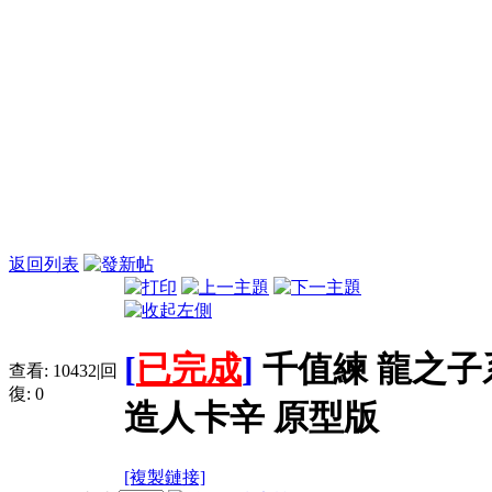
返回列表
[
已完成
]
千值練 龍之子系
查看:
10432
|
回
復:
0
造人卡辛 原型版
[複製鏈接]