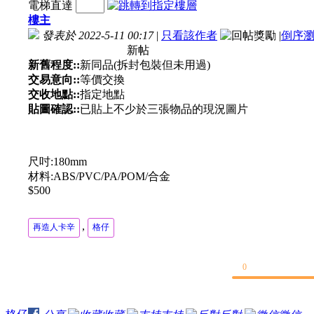
電梯直達
樓主
發表於 2022-5-11 00:17
|
只看該作者
|
倒序
新帖
新舊程度::
新同品(拆封包裝但未用過)
交易意向::
等價交換
交收地點::
指定地點
貼圖確認::
已貼上不少於三張物品的現況圖片
尺吋:180mm
材料:ABS/PVC/PA/POM/合金
$500
,
再造人卡辛
格仔
0