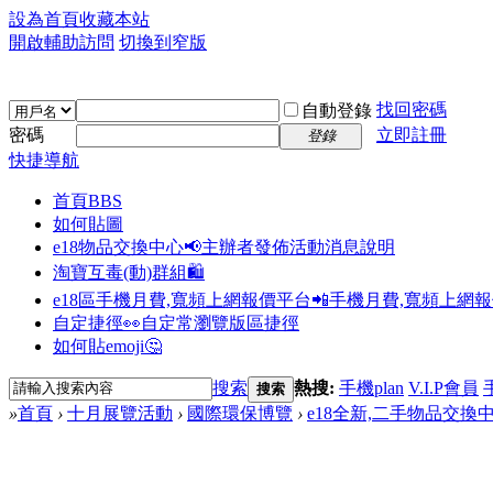
設為首頁
收藏本站
開啟輔助訪問
切換到窄版
找回密碼
自動登錄
密碼
立即註冊
登錄
快捷導航
首頁
BBS
如何貼圖
e18物品交換中心📢
主辦者發佈活動消息說明
淘寶互毒(動)群組🛍️
e18區手機月費,寬頻上網報價平台📲
手機月費,寬頻上網
自定捷徑👀
自定常瀏覽版區捷徑
如何貼emoji🤔
搜索
熱搜:
手機plan
V.I.P會員
搜索
»
首頁
›
十月展覽活動
›
國際環保博覽
›
e18全新,二手物品交換