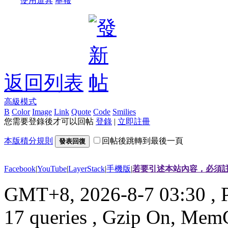
使用道具
舉報
返回列表
高級模式
B
Color
Image
Link
Quote
Code
Smilies
您需要登錄後才可以回帖
登錄
|
立即註冊
本版積分規則
回帖後跳轉到最後一頁
發表回復
Facebook
|
YouTube
|
LayerStack
|
手機版
|
若要引述本站內容，必須註
GMT+8, 2026-8-7 03:30
, 
17 queries , Gzip On, Mem