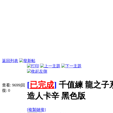
返回列表
[
已完成
]
千值練 龍之子系列
查看:
9699
|
回
復:
0
造人卡辛 黑色版
[複製鏈接]