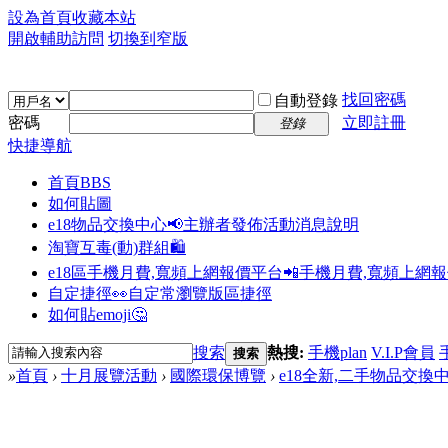
設為首頁
收藏本站
開啟輔助訪問
切換到窄版
找回密碼
自動登錄
密碼
立即註冊
登錄
快捷導航
首頁
BBS
如何貼圖
e18物品交換中心📢
主辦者發佈活動消息說明
淘寶互毒(動)群組🛍️
e18區手機月費,寬頻上網報價平台📲
手機月費,寬頻上網
自定捷徑👀
自定常瀏覽版區捷徑
如何貼emoji🤔
搜索
熱搜:
手機plan
V.I.P會員
搜索
»
首頁
›
十月展覽活動
›
國際環保博覽
›
e18全新,二手物品交換