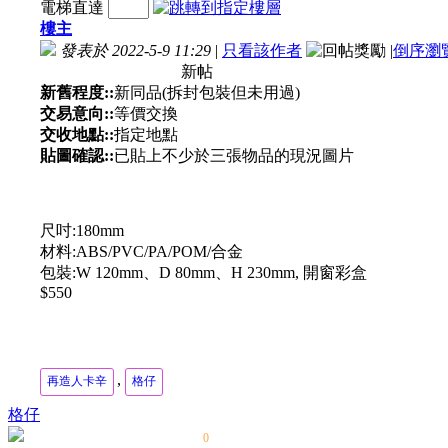
電梯直達
樓主
發表於 2022-5-9 11:29
|
只看該作者
|
倒序瀏
新帖
新舊程度::
新同品(拆封包裝但未用過)
交易意向::
等價交換
交收地點::
指定地點
貼圖確認::
已貼上不少於三張物品的現況圖片
尺吋:180mm
材料:ABS/PVC/PA/POM/合金
包裝:W 120mm、D 80mm、H 230mm, 開窗彩盒
$550
,
再造人卡辛
格仔
格仔
0