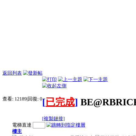
返回列表
查看:
12189
|
回復:
0
[
已完成
]
BE@RBRICK
[複製鏈接]
電梯直達
樓主