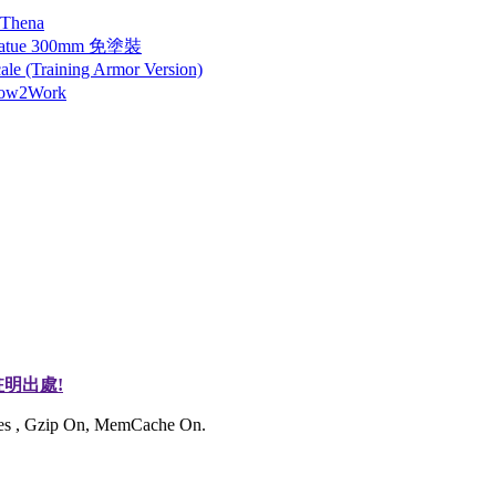
 Thena
tatue 300mm 免塗裝
 (Training Armor Version)
How2Work
明出處!
ries , Gzip On, MemCache On.