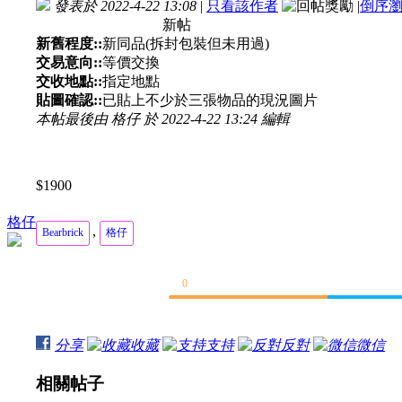
發表於 2022-4-22 13:08
|
只看該作者
|
倒序
新帖
新舊程度::
新同品(拆封包裝但未用過)
交易意向::
等價交換
交收地點::
指定地點
貼圖確認::
已貼上不少於三張物品的現況圖片
本帖最後由 格仔 於 2022-4-22 13:24 編輯
$1900
格仔
,
Bearbrick
格仔
0
分享
收藏
支持
反對
微信
相關帖子