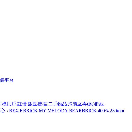
報價平台
手機用戶 註冊
版區捷徑
二手物品
淘寶互毒(動)群組
中心
›
BE@RBRICK MY MELODY BEARBRICK 400% 280mm