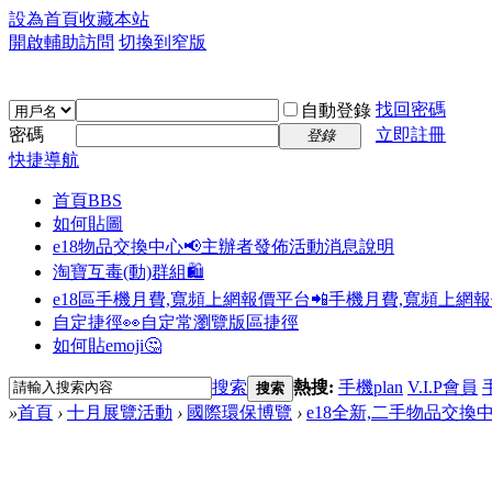
設為首頁
收藏本站
開啟輔助訪問
切換到窄版
找回密碼
自動登錄
密碼
立即註冊
登錄
快捷導航
首頁
BBS
如何貼圖
e18物品交換中心📢
主辦者發佈活動消息說明
淘寶互毒(動)群組🛍️
e18區手機月費,寬頻上網報價平台📲
手機月費,寬頻上網
自定捷徑👀
自定常瀏覽版區捷徑
如何貼emoji🤔
搜索
熱搜:
手機plan
V.I.P會員
搜索
»
首頁
›
十月展覽活動
›
國際環保博覽
›
e18全新,二手物品交換