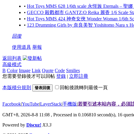
•
Hot Toys MMS 628 1/6th scale 永恆族 Eternals – 聖娜
•
GECCO 殺戮都市 GANTZ:O Reika 麗香 1/6 Scale S
•
Hot Toys MMS 424 神奇女俠 Wonder Woman 1/6th Scale
•
123 Drumming Girls by 奈良美智 Yoshitomo Nara x 
回復
使用道具
舉報
返回列表
高級模式
B
Color
Image
Link
Quote
Code
Smilies
您需要登錄後才可以回帖
登錄
|
立即註冊
本版積分規則
回帖後跳轉到最後一頁
發表回復
Facebook
|
YouTube
|
LayerStack
|
手機版
|
若要引述本站內容，必須註
GMT+8, 2026-8-8 11:08
, Processed in 0.106810 second(s), 16 que
Powered by
Discuz!
X3.3